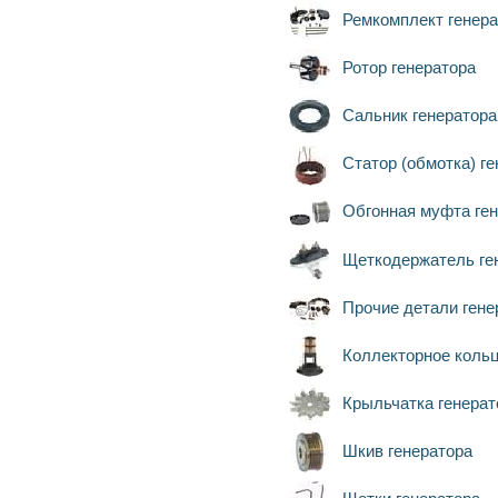
Ремкомплект генератора
Ротор генератора
Сальник генератора
Статор (обмотка) генератора
Обгонная муфта генератора
Щеткодержатель генератора (щеточный узел)
Прочие детали генератора
Коллекторное кольцо генератора
Крыльчатка генератора
Шкив генератора