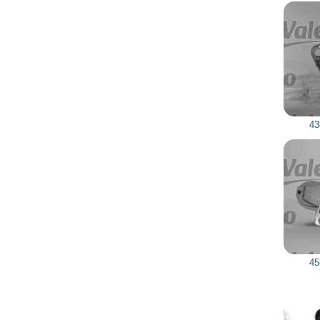
3 158
2 842
грн
438152 VALEO
3 256
2 931
грн
458167 VALEO