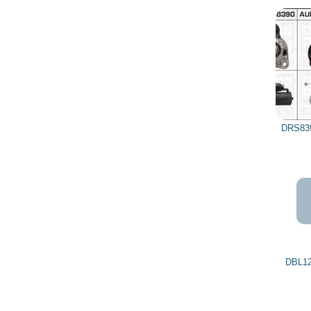
DRS8390 DELCO REMY
5 791
5 212
грн
DBL12V20KW BOSCH