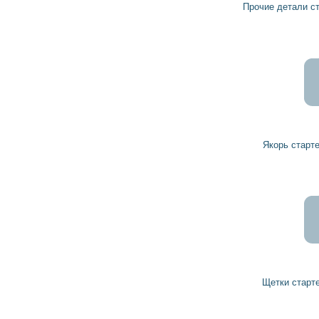
Прочие детали стартера 1003421015 BOSCH
732
659
грн
Якорь стартера 1004011087 BOSCH
114
103
грн
Щетки стартера 1004320218 BOSCH