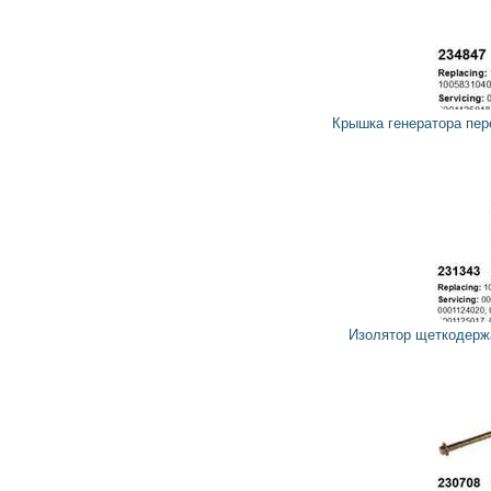
246
221
грн
Крышка генератора передняя 234847 CARGO, HC-PARTS
80
72
грн
Изолятор щеткодержателя стартера 231343 CARGO