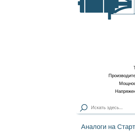
самовывоз, транспортные
A, мм
компании
Оплата
: наличка, карточка,
безнал, наложенный платеж
Профессиональный
ремонт
Тип
Стартер
Производитель
BOSCH
Мощность
2 кВт
Напряжение
12 вольт
Аналоги на Стартер 0001125018 BOSCH