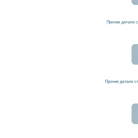
10
9
грн
Прочие детали стартера 191304 HC-PARTS
7
7
грн
Прочие детали стартера 1003450018 BOSCH
5
4
грн