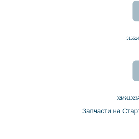
3165142958446 BOSCH
02M911023A AUDI, SEAT, SKODA
Запчасти на Стартер 0001125018 BOSCH