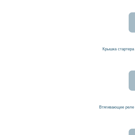
Крышка стартера задняя 1005851069 BOSCH
Втягивающее реле стартера 2339303339 BOSCH