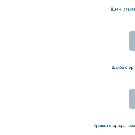
Щетки стартера 1004320148 BOSCH
Шайба стартера 190582 HC-PARTS
Крышка стартера передняя, маска 1005831340 BOSCH