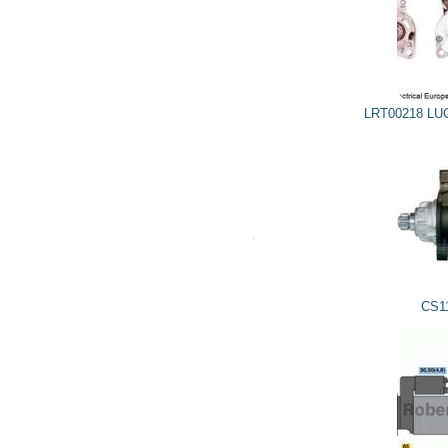
4 548
4 094
грн
LRT00218 LUCAS ELECTRICAL, TRW
2 158
1 942
грн
CS1181 HC-PARTS