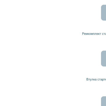
146
131
грн
Ремкомплект стартера 1007010079 BOSCH
17
15
грн
Втулка стартера 1000301056 BOSCH