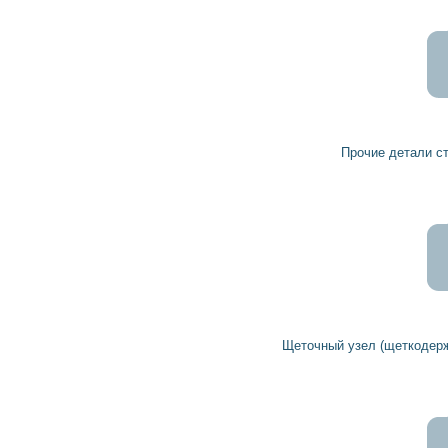
Прочие детали стартера 1003429004 BOSCH
Щеточный узел (щеткодержатель) стартера 1004336983 BOSCH