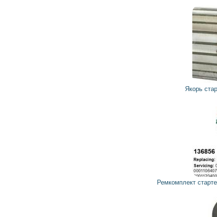
764
687
грн
Якорь стартера 137284 CARGO
146
132
грн
Ремкомплект стартера 136856 CARGO, HC-PARTS