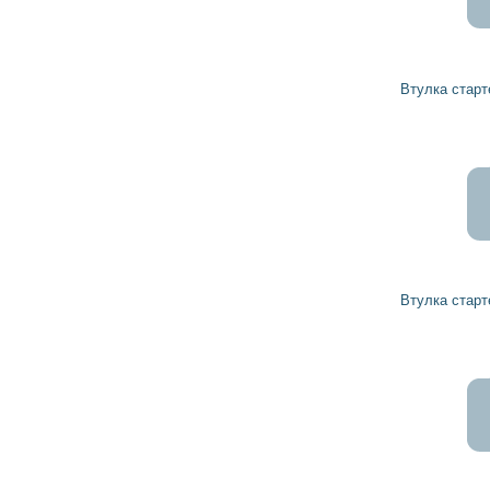
39
35
грн
Втулка стартера 1000301114 BOSCH
123
111
грн
Втулка стартера 1000301112 BOSCH
11
10
грн