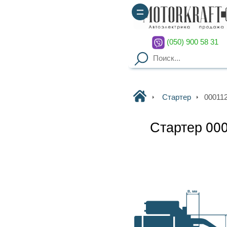
(050) 900 58 31
(067) 900 58 51
Motorkraft
Стартер
0001125018 BOSCH
Стартер 0001125018 BOSCH
Наличие уточняйте
Гарантия
: от 3-х мес. на
B, мм
агрегаты,
14 дней на обмен
Доставка
: курьер по Киеву
(
от 2000грн – бесплатно
),