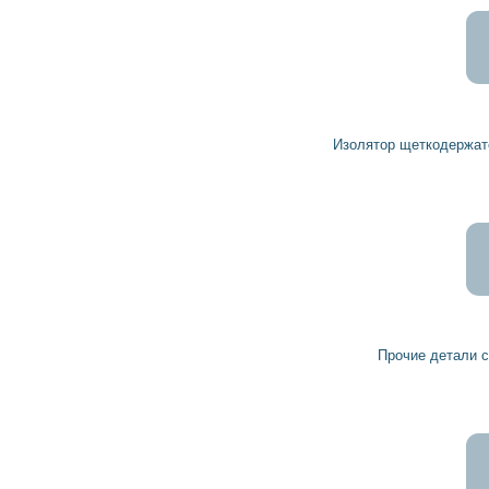
61
55
грн
Изолятор щеткодержателя стартера 1000500094 BOSCH
14
13
грн
Прочие детали стартера 191770 HC-PARTS