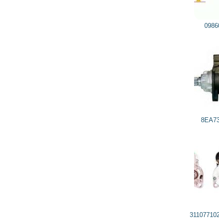
2 689
2 420
грн
0986018390 BOSCH
8EA737767001 HELLA
311077102 DELCO REMY, DRI