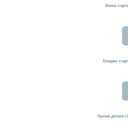
Вилка стартера 1001933111 BOSCH
589
530
грн
Бендикс стартера 1006209943 BOSCH
Прочие детали стартера 1000300004 BOSCH