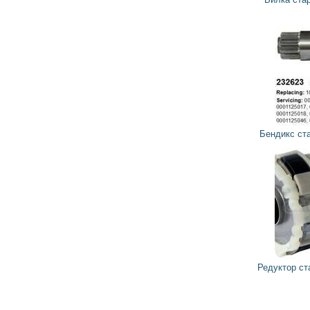
568
511
грн
Бендикс стартера 232623 CARGO
984
885
грн
Редуктор стартера 234503 CARGO