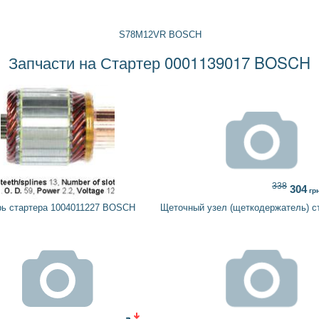
S78M12VR BOSCH
Запчасти на Стартер 0001139017 BOSCH
338
304
гр
рь стартера 1004011227 BOSCH
Щеточный узел (щеткодержатель) 