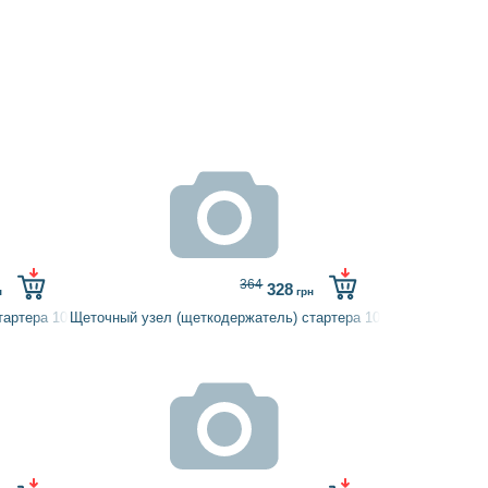
364
328
н
грн
стартера 1005851155 BOSCH
Щеточный узел (щеткодержатель) стартера 1004336699 BOSC