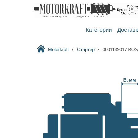
Категории
Достав
Motorkraft
Стартер
0001139017 BO
B, мм