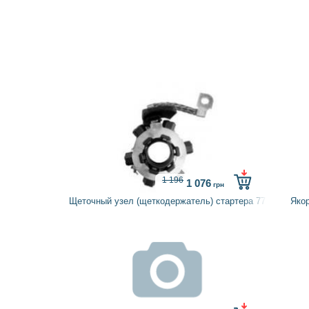
1 196
1 076
грн
Щеточный узел (щеткодержатель) стартера 775341 IKA
Яко