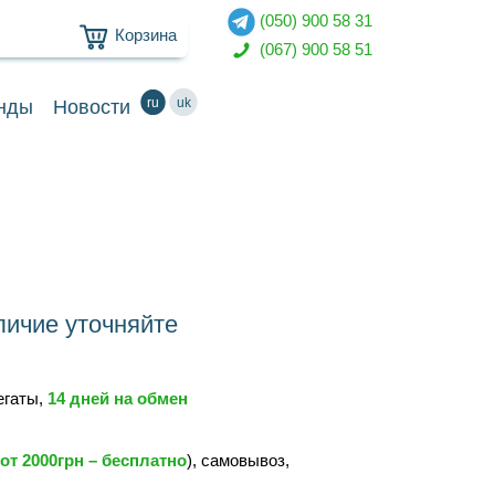
(050) 900 58 31
Корзина
(067) 900 58 51
ru
uk
нды
Новости
ичие уточняйте
регаты,
14 дней на обмен
от 2000грн – бесплатно
), самовывоз,