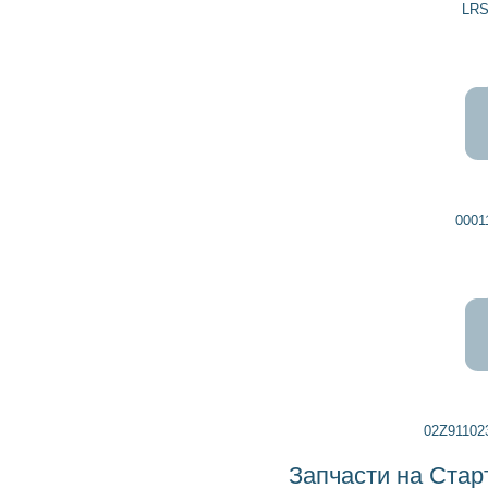
LRS02442 LUCAS
0001142004 BOSCH
02Z911023RX VOLKSWAGEN
Запчасти на Стартер 0001142003 BOSCH