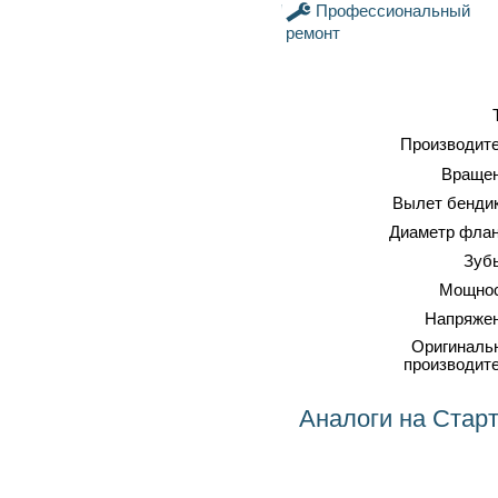
Профессиональный
ремонт
Тип
Стартер
Производитель
BOSCH
Вращение
Против часовой ↺
Вылет бендикса
55 мм
Диаметр фланца
79 мм
Зубьев
13
Мощность
2 кВт
Напряжение
12 вольт
Оригинальный
производитель
BOSCH
Аналоги на Стартер 0001142003 BOSCH