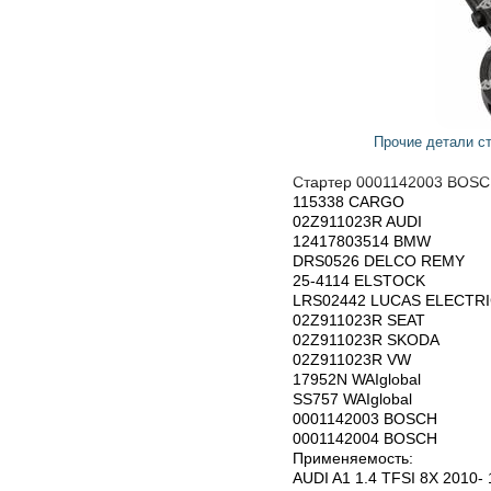
Прочие детали стартера 1007010139 BOSCH
Стартер 0001142003 BOSCH
115338 CARGO
02Z911023R AUDI
12417803514 BMW
DRS0526 DELCO REMY
25-4114 ELSTOCK
LRS02442 LUCAS ELECTRICAL
02Z911023R SEAT
02Z911023R SKODA
02Z911023R VW
17952N WAIglobal
SS757 WAIglobal
0001142003 BOSCH
0001142004 BOSCH
Применяемость:
AUDI A1 1.4 TFSI 8X 2010- 1390ccm CAXA CNVA MT S/S