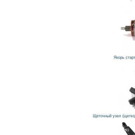
936
842
грн
Якорь стартера SAB1317 KRAUF
572
515
грн
Щеточный узел (щеткодержатель) стартера 775401 IKA