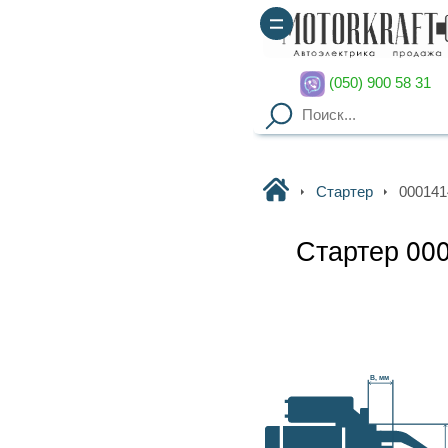
(050) 900 58 31
(067) 900 58 51
Motorkraft
Стартер
0001414009 BOSCH
Стартер 0001414009 BOSCH
Наличие уточняйте
Гарантия
: от 3-х мес. на
B, мм
агрегаты,
14 дней на обмен
Доставка
: курьер по Киеву
(
от 2000грн – бесплатно
),