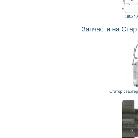
19024022 DELCO REMY
Запчасти на Стартер 0001414009 BOSCH
2 314
2 083
грн
Статор стартера, обмотка CM143 ORME