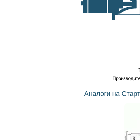
самовывоз, транспортные
A, мм
компании
Оплата
: наличка, карточка,
безнал, наложенный платеж
Профессиональный
ремонт
Тип
Стартер
Производитель
BOSCH
Аналоги на Стартер 0001414009 BOSCH