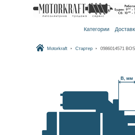
Категории
Достав
Motorkraft
Стартер
0986014571 BO
B, мм