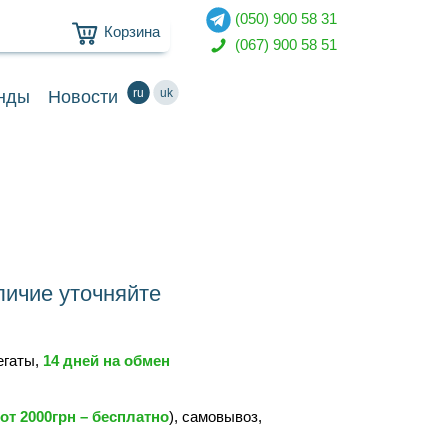
(050) 900 58 31
Корзина
(067) 900 58 51
ru
uk
нды
Новости
ичие уточняйте
регаты,
14 дней на обмен
от 2000грн – бесплатно
), самовывоз,