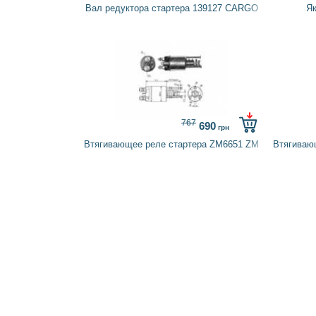
Вал редуктора стартера 139127 CARGO
Я
767
690
грн
Втягивающее реле стартера ZM6651 ZM
Втягиваю