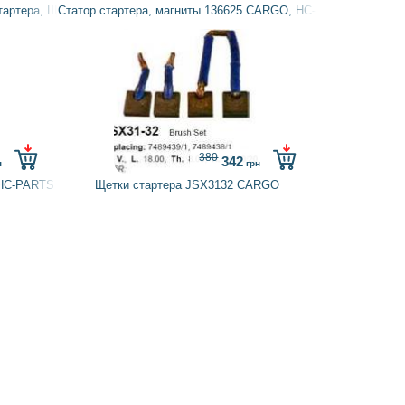
тартера, Щеточный узел (щеткодержатель) стартера 138537 CARGO, HC
Статор стартера, магниты 136625 CARGO, HC-PARTS
380
342
н
грн
 HC-PARTS
Щетки стартера JSX3132 CARGO