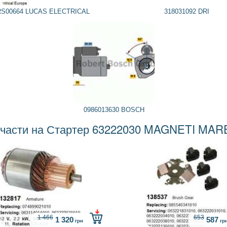
RS00664 LUCAS ELECTRICAL
318031092 DRI
0986013630 BOSCH
части на Стартер 63222030 MAGNETI MAR
1 466
653
1 320
587
грн
гр