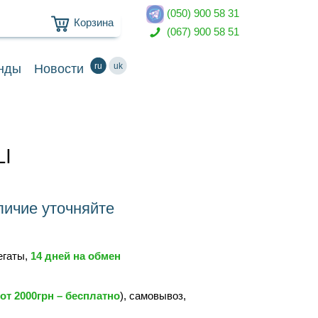
(050) 900 58 31
Корзина
(067) 900 58 51
ru
uk
нды
Новости
LI
ичие уточняйте
регаты,
14 дней на обмен
от 2000грн – бесплатно
), самовывоз,