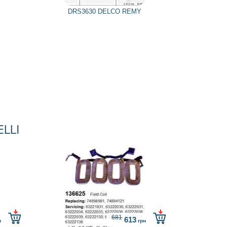
DRS3630 DELCO REMY
ELLI
681
613
н
грн