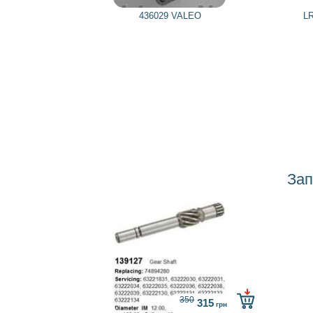
436029 VALEO
L
Зап
350
315
грн