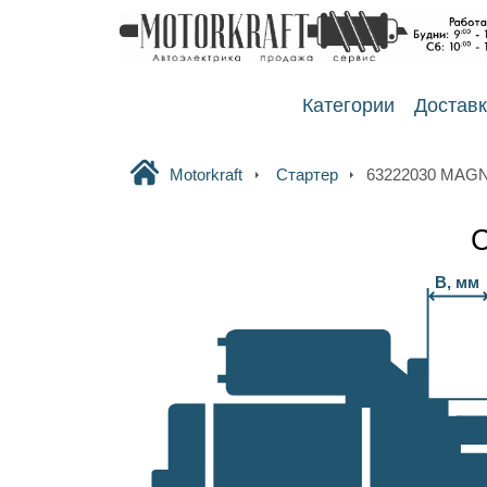
Категории
Достав
Motorkraft
Стартер
63222030 MAG
С
B, мм