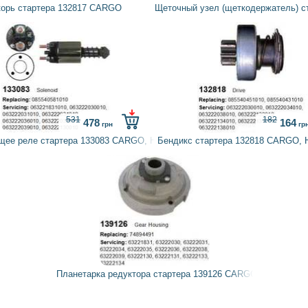
корь стартера 132817 CARGO
Щеточный узел (щеткодержатель) с
531
182
478
164
грн
гр
щее реле стартера 133083 CARGO, HC-PARTS
Бендикс стартера 132818 CARGO,
Планетарка редуктора стартера 139126 CARGO