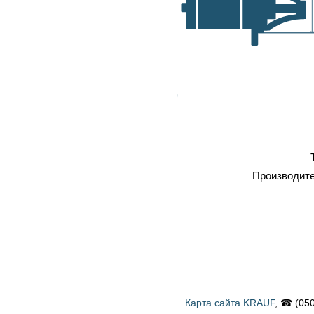
самовывоз, транспортные
A, мм
компании
Оплата
: наличка, карточка,
безнал, наложенный платеж
Профессиональный
ремонт
Тип
Стартер
Производитель
BOSCH
Карта сайта KRAUF
, ☎ (050) 900 58 31