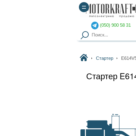
(050) 900 58 31
(067) 900 58 51
Motorkraft
Стартер
E614V50120A BOSCH
Стартер E614V50120A BOSCH
Наличие уточняйте
Гарантия
: от 3-х мес. на
B, мм
агрегаты,
14 дней на обмен
Доставка
: курьер по Киеву
(
от 2000грн – бесплатно
),