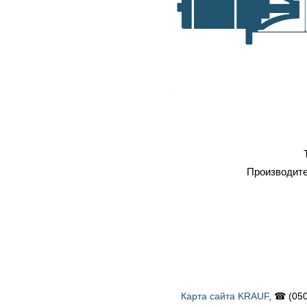
самовывоз, транспортные
A, мм
компании
Оплата
: наличка, карточка,
безнал, наложенный платеж
Профессиональный
ремонт
Тип
Стартер
Производитель
BOSCH
Карта сайта KRAUF
, ☎ (050) 900 58 31