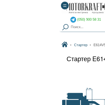
(050) 900 58 31
(067) 900 58 51
Motorkraft
Стартер
E614V50140A BOSCH
Стартер E614V50140A BOSCH
Наличие уточняйте
Гарантия
: от 3-х мес. на
B, мм
агрегаты,
14 дней на обмен
Доставка
: курьер по Киеву
(
от 2000грн – бесплатно
),