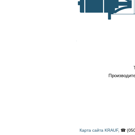
самовывоз, транспортные
A, мм
компании
Оплата
: наличка, карточка,
безнал, наложенный платеж
Профессиональный
ремонт
Тип
Стартер
Производитель
BOSCH
Карта сайта KRAUF
, ☎ (050) 900 58 31