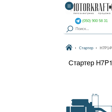
(050) 900 58 31
(067) 900 58 51
Motorkraft
Стартер
H7P14V99156A BOSCH
Стартер H7P14V99156A BOSCH
Наличие уточняйте
Гарантия
: от 3-х мес. на
B, мм
агрегаты,
14 дней на обмен
Доставка
: курьер по Киеву
(
от 2000грн – бесплатно
),