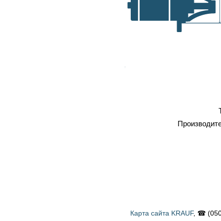
самовывоз, транспортные
A, мм
компании
Оплата
: наличка, карточка,
безнал, наложенный платеж
Профессиональный
ремонт
Тип
Стартер
Производитель
BOSCH
Карта сайта KRAUF
, ☎ (050) 900 58 31