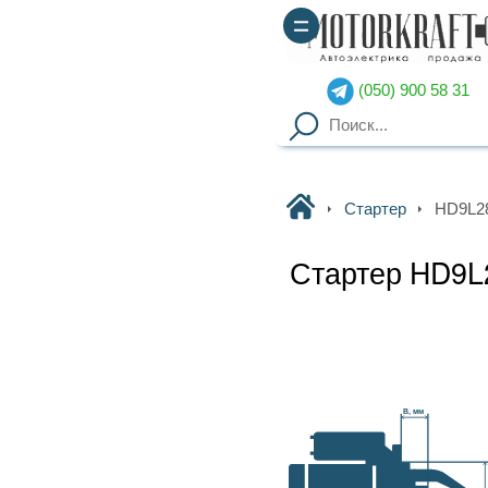
(050) 900 58 31
(067) 900 58 51
Motorkraft
Стартер
HD9L28V41112A BOSCH
Стартер HD9L28V41112A BOSCH
Наличие уточняйте
Гарантия
: от 3-х мес. на
B, мм
агрегаты,
14 дней на обмен
Доставка
: курьер по Киеву
(
от 2000грн – бесплатно
),