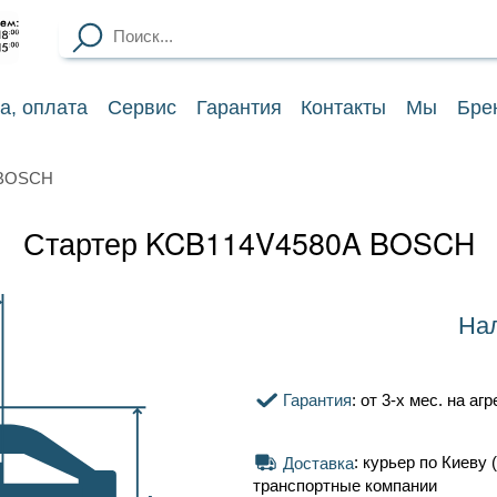
ка
, оплата
Сервис
Гарантия
Контакты
Мы
Бре
 BOSCH
Стартер KCB114V4580A BOSCH
Нал
Гарантия
: от 3-х мес. на аг
Доставка
: курьер по Киеву (
транспортные компании