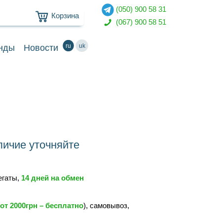
(050) 900 58 31
Корзина
(067) 900 58 51
ru
uk
нды
Новости
ичие уточняйте
регаты,
14 дней на обмен
от 2000грн – бесплатно
), самовывоз,