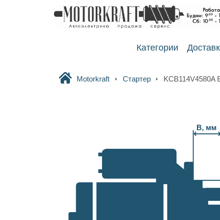
Категории
Достав
Motorkraft
Стартер
KCB114V4580A
B, мм