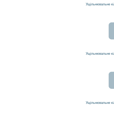
Ущільнювальне кільце 1974692 DELCO REMY
Ущільнювальне кільце 1974728 DELCO REMY
Ущільнювальне кільце 1987714 DELCO REMY