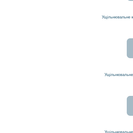
Ущільнювальне кільце 2931346010 TOYOTA
Ущільнювальне кільце 21161491 HITACHI
Ущільнювальне кільце 21161131 HITACHI