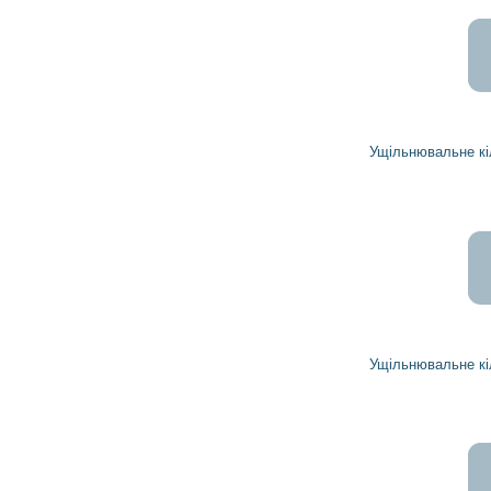
Ущільнювальне кільце 1971087 DELCO REMY
Ущільнювальне кільце 1971090 DELCO REMY