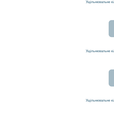
Ущільнювальне кільце 1942423 DELCO REMY
15 306
13 775
грн
Ущільнювальне кільце 1955660 DELCO REMY
322
290
грн
Ущільнювальне кільце 1956312 DELCO REMY