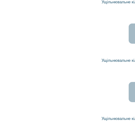
Ущільнювальне кільце 1945860 DELCO REMY
Ущільнювальне кільце 1958286 DELCO REMY
Ущільнювальне кільце 1958509 DELCO REMY