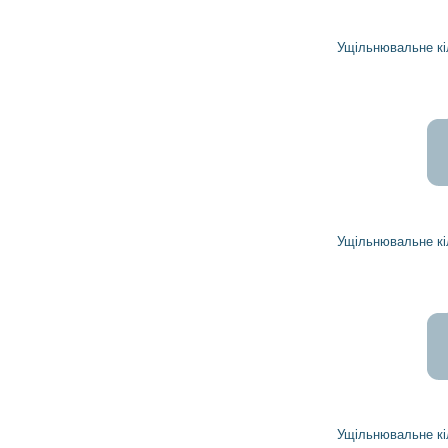
1 285
1 157
грн
Ущільнювальне кільце 1846584 DELCO REMY
8 252
7 426
грн
Ущільнювальне кільце 1894468 DELCO REMY
6 010
5 409
грн
Ущільнювальне кільце 1894436 DELCO REMY