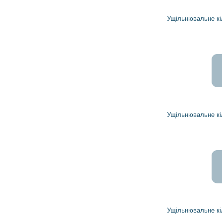
11
10
грн
Ущільнювальне кільце 1919851 DELCO REMY
73
66
грн
Ущільнювальне кільце 1916272 DELCO REMY
791
712
грн
Ущільнювальне кільце 1913382 DELCO REMY