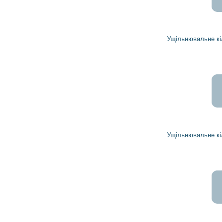
824
742
грн
Ущільнювальне кільце 1967037 DELCO REMY
80
72
грн
Ущільнювальне кільце 1970263 DELCO REMY
255
229
грн