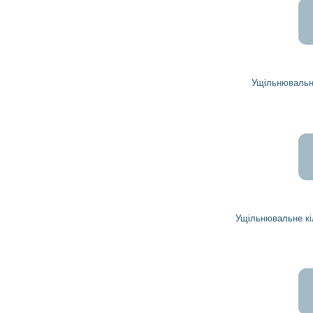
38
35
грн
Ущільнювальне кільце 230346 CARGO
Ущільнювальне кільце 1918047 DELCO REMY