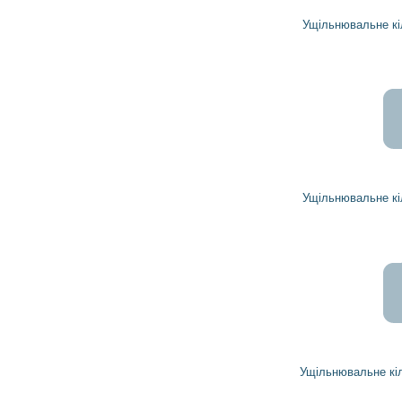
10 592
грн
Ущільнювальне кільце 1935402 DELCO REMY
36 445
32 800
грн
Ущільнювальне кільце 1928201 DELCO REMY
160
144
грн
Ущільнювальне кільце 19025682 DELCO REMY