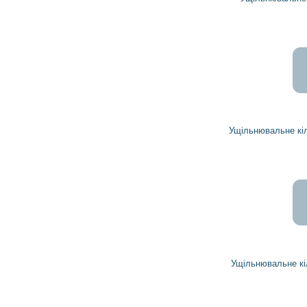
157
142
грн
Ущільнювальне кільце 19025684 DELCO REMY
1 203
1 083
грн
Ущільнювальне кільце 1941039 DELCO REMY