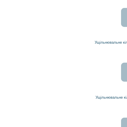
174
157
грн
Ущільнювальне кільце 19025683 DELCO REMY
15
14
грн
Ущільнювальне кільце 9416374 DELCO REMY