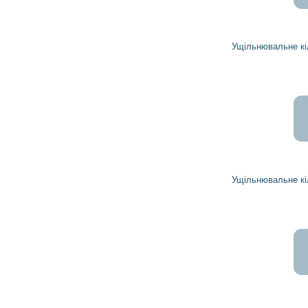
Ущільнювальне кільце 1941041 DELCO REMY
Ущільнювальне кільце 1941043 DELCO REMY