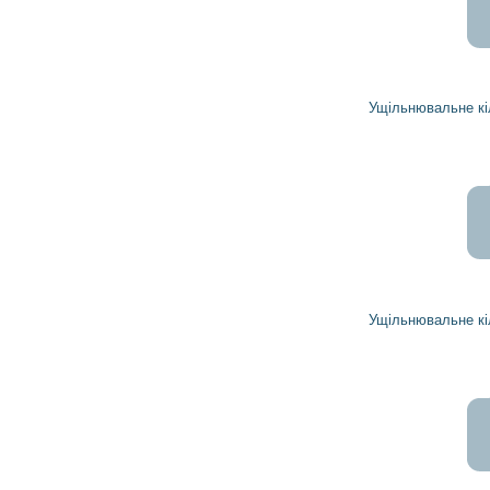
23
21
грн
Ущільнювальне кільце 1894642 DELCO REMY
26
24
грн
Ущільнювальне кільце 1927848 DELCO REMY