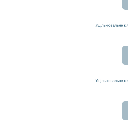
107
96
грн
Ущільнювальне кільце 10456474 DELCO REMY
44
40
грн
Ущільнювальне кільце 10496569 DELCO REMY
11 769