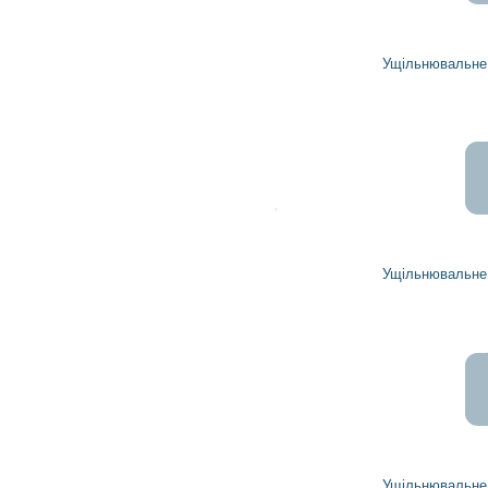
0
грн
Ущільнювальне кільце 190826 HC-PARTS
10
9
грн
Ущільнювальне кільце 191490 HC-PARTS
2
2
грн
Ущільнювальне кільце 190815 HC-PARTS