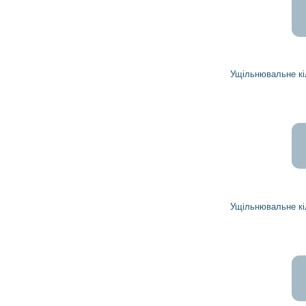
237
214
грн
Ущільнювальне кільце 1868835 DELCO REMY
102
92
грн
Ущільнювальне кільце 1851960 DELCO REMY