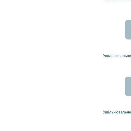
Ущільнювальне кільце 21161501 HITACHI
Ущільнювальне кільце 21161502 HITACHI