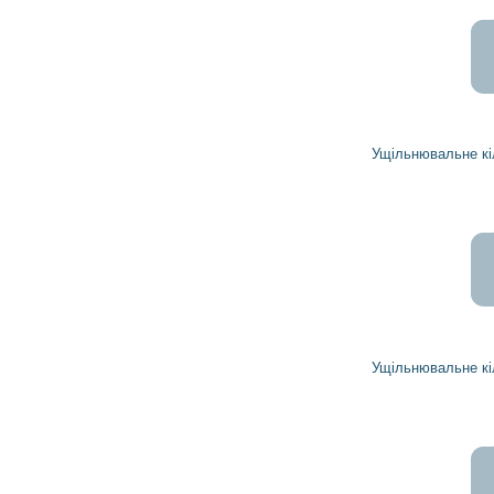
55 049
49 544
грн
Ущільнювальне кільце 1961323 DELCO REMY
843
759
грн
Ущільнювальне кільце 1966554 DELCO REMY