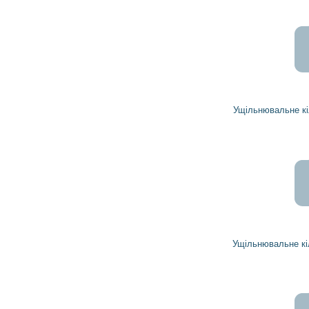
1 067
960
грн
Ущільнювальне кільце 1891143 DELCO REMY
22
20
грн
Ущільнювальне кільце 1894643 DELCO REMY