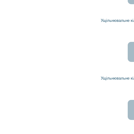
1 077
970
грн
Ущільнювальне кільце 1941055 DELCO REMY
848
764
грн
Ущільнювальне кільце 1941057 DELCO REMY
19 354
17 419
грн