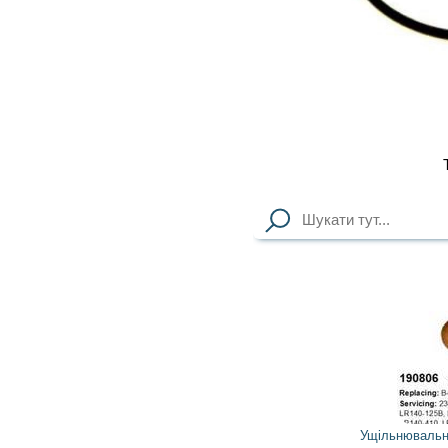
Тип
Стартер
2
1
грн
Ущільнювальне кільце 190806 CARGO