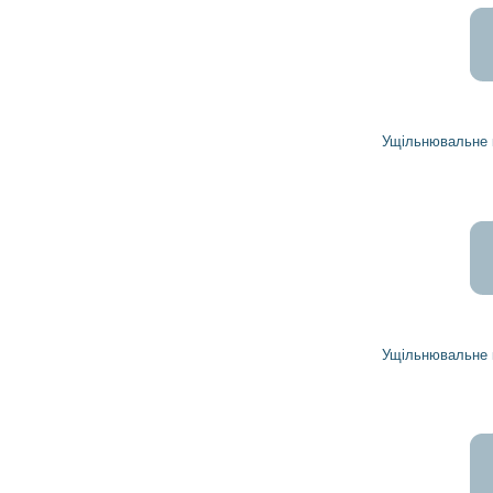
Ущільнювальне кільце 0811350020 DENSO
Ущільнювальне кільце 0811350030 DENSO