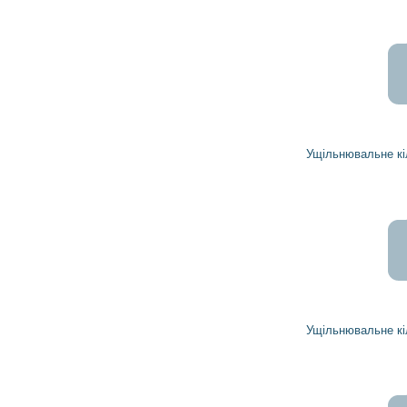
279
251
грн
Ущільнювальне кільце 1906082 DELCO REMY
34
31
грн
Ущільнювальне кільце 1902746 DELCO REMY