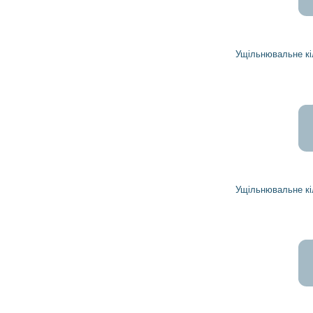
Ущільнювальне кільце 1974687 DELCO REMY
Ущільнювальне кільце 1974688 DELCO REMY