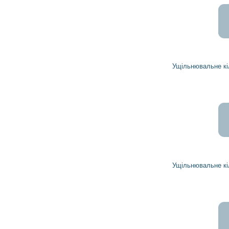
42
38
грн
Ущільнювальне кільце 1941042 DELCO REMY
38
34
грн
Ущільнювальне кільце 1941051 DELCO REMY