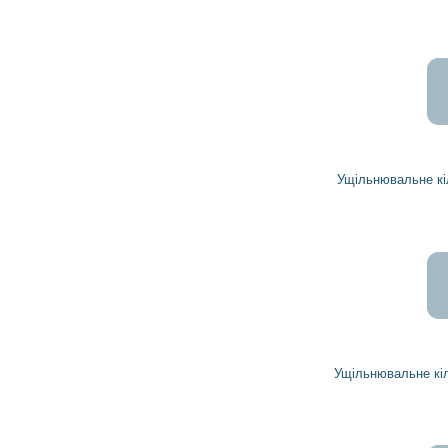
4 504
4 053
грн
Ущільнювальне кільце 1893370 DELCO REMY
1 075
967
грн
Ущільнювальне кільце 19025529 DELCO REMY