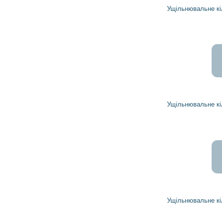
Ущільнювальне кільце 1974735 DELCO REMY
66
60
грн
Ущільнювальне кільце 1985304 DELCO REMY
79
72
грн
Ущільнювальне кільце 1986928 DELCO REMY