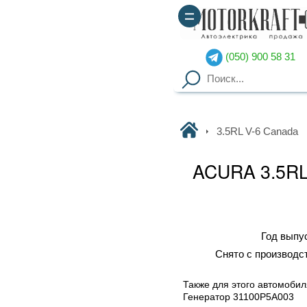
(050) 900 58 31
(067) 900 58 51
Motorkraft
3.5RL V-6 Canada
1997
ACURA 3.5RL V-6 Canada
Год выпуска
1 997
Снято с производства
1 997
Также для этого автомобиля подходят:
Генератор 31100P5A003