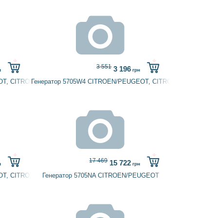
3 551
3 196
н
грн
OT, CITROËN, PEUGEOT, SUZUKI
Генератор 5705W4 CITROEN/PEUGEOT, CITROËN, FIAT, HC-
17 469
15 722
н
грн
 VAG
EOT, CITROËN, PEUGEOT
Генератор 5705NA CITROEN/PEUGEOT