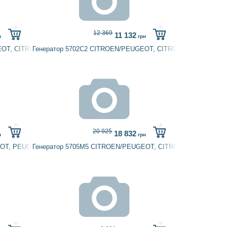
12 369
11 132
н
грн
EOT, CITROËN, DAIHATSU, DENSO, ELSTOCK, PEUGEOT
Генератор 5702C2 CITROEN/PEUGEOT, CITROËN, PEUGEOT
20 925
18 832
н
грн
EOT, PEUGEOT
Генератор 5705M5 CITROEN/PEUGEOT, CITROËN, HC-PARTS