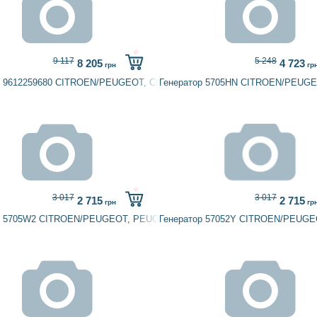
9 117
5 248
8 205
4 723
грн
гр
р 9612259680 CITROEN/PEUGEOT, CITROËN
Генератор 5705HN CITROEN/PEUG
3 017
3 017
2 715
2 715
грн
гр
р 5705W2 CITROEN/PEUGEOT, PEUGEOT
Генератор 57052Y CITROEN/PEUG