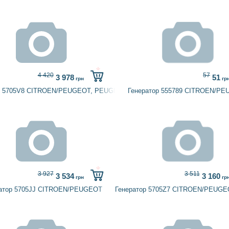
4 420
57
3 978
51
грн
гр
р 5705V8 CITROEN/PEUGEOT, PEUGEOT
Генератор 555789 CITROEN/P
3 927
3 511
3 534
3 160
грн
гр
ратор 5705JJ CITROEN/PEUGEOT
Генератор 5705Z7 CITROEN/PEUGE