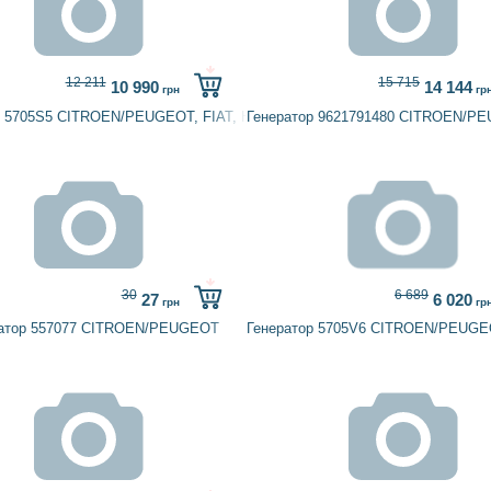
12 211
15 715
10 990
14 144
грн
гр
р 5705S5 CITROEN/PEUGEOT, FIAT, HC-PARTS, HELLA, PEUGEOT
Генератор 9621791480 CITROEN/P
30
6 689
27
6 020
грн
гр
ратор 557077 CITROEN/PEUGEOT
Генератор 5705V6 CITROEN/PEUG