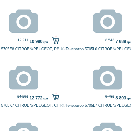
12 211
8 543
10 990
7 689
грн
гр
р 5705E8 CITROEN/PEUGEOT, PEUGEOT
Генератор 5705L6 CITROEN/PEUGE
14 191
9 781
12 772
8 803
грн
гр
р 5705K7 CITROEN/PEUGEOT, CITROËN, HC-PARTS, HELLA, PEUGEOT,
Генератор 5705L7 CITROEN/PEUG