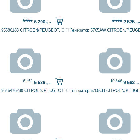
6 989
2 861
6 290
2 575
грн
гр
р 95580183 CITROEN/PEUGEOT, CITROËN, PEUGEOT
Генератор 5705AW CITROEN/PEUG
6 151
10 646
5 536
9 582
грн
гр
A
р 9646476280 CITROEN/PEUGEOT, CITROËN
Генератор 5705CH CITROEN/PEUG