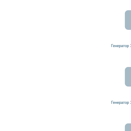
5 065
4 558
грн
Генератор 32437342 HERCULES
6 074
5 466
грн
Генератор 32437357 HERCULES