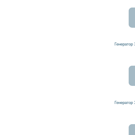
7 461
6 715
грн
Генератор 32437210 HERCULES
8 338
7 505
грн
Генератор 32042550 HERCULES