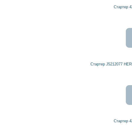
Стартер 42018060 HERCULES
1 848
1 663
грн
Стартер J5212077 HERCULES, HERTH+BUSS ELPARTS
4 275
3 848
грн
Стартер 42018840 HERCULES