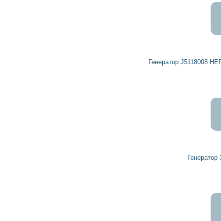
2 990
2 691
грн
Генератор J5118008 HERCULES, HERTH+BUSS ELPARTS
7 419
6 677
грн
Генератор 32042700 HERCULES