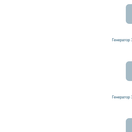
5 820
5 238
грн
Генератор 32201498 HERCULES
9 926
8 934
грн
Генератор 32046250 HERCULES