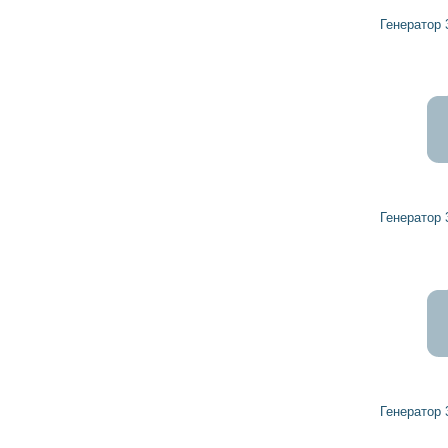
грн
Генератор 32042560 HERCULES
8 726
7 854
грн
Генератор 32039650 HERCULES
5 843
5 259
грн
Генератор 32042830 HERCULES