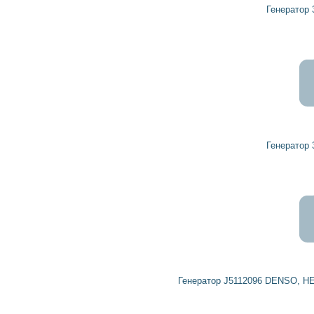
Генератор 32034520 HERCULES
3 249
2 924
грн
Генератор 32030760 HERCULES
4 588
4 129
грн
Генератор J5112096 DENSO, HERCULES, HERTH+BUSS ELPARTS, LUC