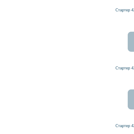
3 342
3 008
грн
Стартер 42017770 HERCULES
4 724
4 252
грн
Стартер 42063191 HERCULES
3 773
3 396
грн
Стартер 42001004 HERCULES