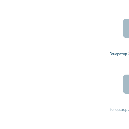
5 247
4 722
грн
Генератор 32043970 HERCULES
4 714
4 243
грн
Генератор J5115031 HERCULES