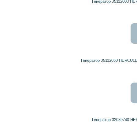
Генератор J5112003 HERCULES, HERTH+BUSS ELPARTS
2 269
2 042
грн
Генератор J5112050 HERCULES, HERTH+BUSS ELPARTS, NIPPARTS
6 949
6 254
грн
Генератор 32039740 HERCULES, HERTH+BUSS ELPARTS