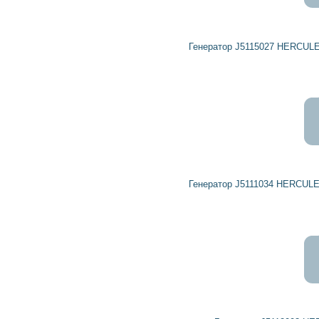
8 700
7 830
грн
Генератор J5115027 HERCULES, HERTH+BUSS ELPARTS, NIPPARTS
5 387
4 848
грн
Генератор J5111034 HERCULES, HERTH+BUSS ELPARTS, NIPPARTS
1 904
1 713
грн