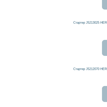
2 168
1 951
грн
Стартер J5213025 HERCULES, HERTH+BUSS ELPARTS
1 947
1 753
грн
Стартер J5212070 HERCULES, HERTH+BUSS ELPARTS