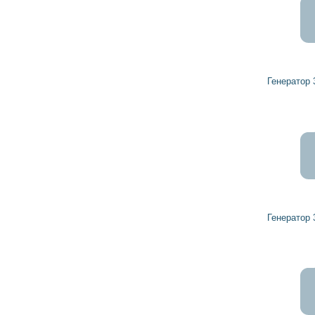
4 332
3 899
грн
Генератор 32044681 HERCULES
6 335
5 702
грн
Генератор 32041950 HERCULES