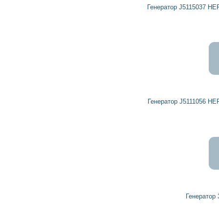
Генератор J5115037 HERCULES, HERTH+BUSS ELPARTS
2 900
2 610
грн
Генератор J5111056 HERCULES, HERTH+BUSS ELPARTS
6 583
5 925
грн
Генератор 32001002 HERCULES