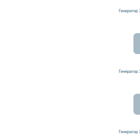
7 614
6 853
грн
Генератор 32437361 HERCULES
5 650
5 085
грн
Генератор 32437373 HERCULES
8 490
7 641
грн
Генератор 32044460 HERCULES