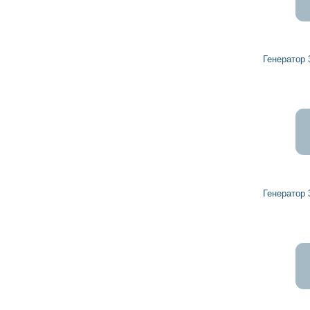
7 321
6 589
грн
Генератор 32045251 HERCULES
7 560
6 804
грн
Генератор 32041850 HERCULES
7 159
6 443