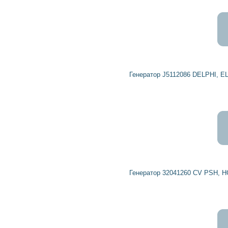
2 604
2 343
грн
Генератор J5112086 DELPHI, ELSTOCK, HERCULES, HERTH+BUSS ELP
3 125
2 813
грн
Генератор 32041260 CV PSH, HC-PARTS, HELLA, HERCULES, HERTH+