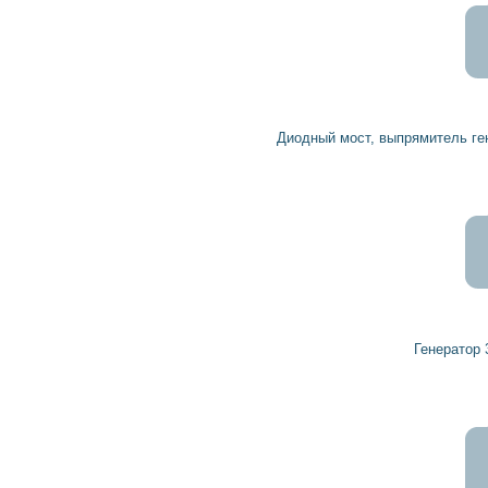
522
470
грн
Диодный мост, выпрямитель генератора 0212911001 BOSCH, HERCULE
4 577
4 119
грн
Генератор 32038770 HERCULES