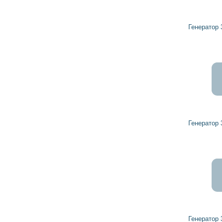
13 025
11 723
грн
Генератор 32437528 HERCULES
7 815
7 034
грн
Генератор 32044000 HERCULES
9 728
8 755
грн
Генератор 32437557 HERCULES