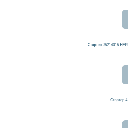
2 725
2 453
грн
Стартер J5214015 HERCULES, HERTH+BUSS ELPARTS
4 025
3 623
грн
Стартер 42018430 HERCULES