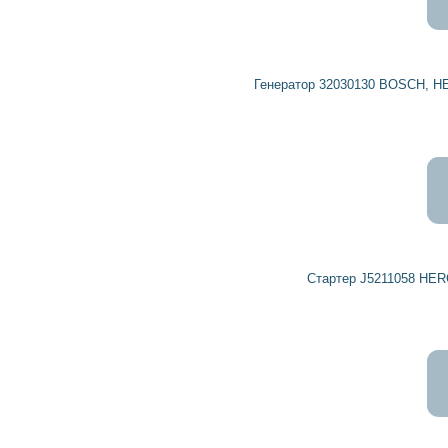
6 022
5 420
грн
Генератор 32030130 BOSCH, HERCULES, HERTH+BUSS ELPARTS, ME
10 014
9 012
грн
Стартер J5211058 HERCULES, HERTH+BUSS ELPARTS
5 192
4 673
грн