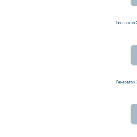
7 837
7 053
грн
Генератор 32063398 HERCULES
7 461
6 715
грн
Генератор 32046260 HERCULES
3 722
3 350
грн