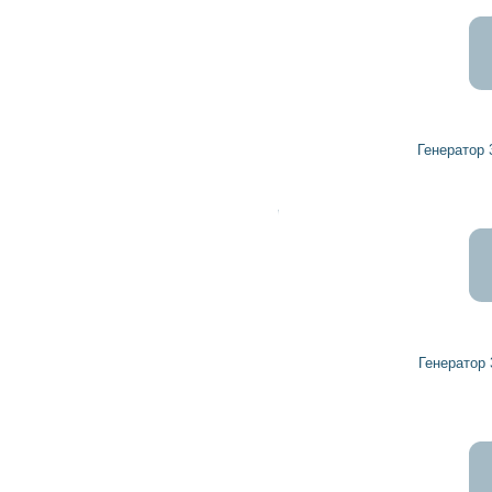
7 941
7 147
грн
Генератор 32044841 HERCULES
6 792
6 113
грн
Генератор 32437118 HERCULES