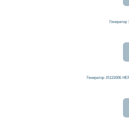
5 643
5 078
грн
Генератор 32045221 HERCULES
4 719
4 247
грн
Генератор J5115006 HERCULES, HERTH+BUSS ELPARTS
10 402
9 362
грн