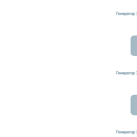
5 181
4 663
грн
Генератор 32000903 HERCULES
5 156
4 641
грн
Генератор 32437453 HERCULES
10 537
9 483
грн
Генератор 32040990 HERCULES