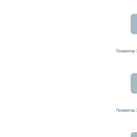
5 793
5 213
грн
Генератор 32039520 HERCULES
6 422
5 780
грн
Генератор 32439481 HERCULES