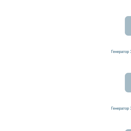
5 677
5 110
грн
Генератор 32044621 HERCULES
5 478
4 930
грн
Генератор 32041230 HERCULES