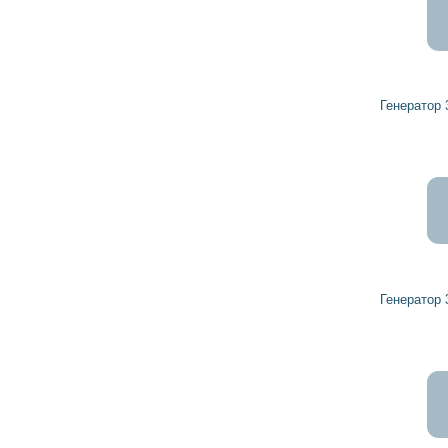
7 715
6 944
грн
Генератор 32437437 HERCULES
6 896
6 207
грн
Генератор 32437439 HERCULES