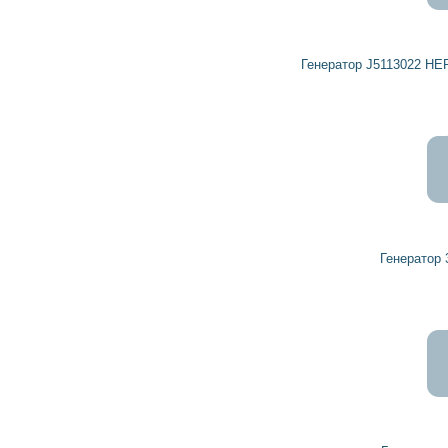
5 758
5 183
грн
Генератор J5113022 HERCULES, HERTH+BUSS ELPARTS
7 799
7 019
грн
Генератор 32041730 HERCULES
9 226
8 303
грн