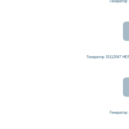
Генератор J5114022 HERCULES
5 260
4 734
грн
Генератор J5112047 HERCULES, HERTH+BUSS ELPARTS
4 232
3 809
грн
Генератор J5113034 HERCULES