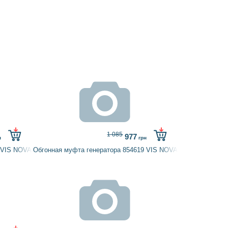
1 085
977
н
грн
 VIS NOVA
Обгонная муфта генератора 854619 VIS NOVA