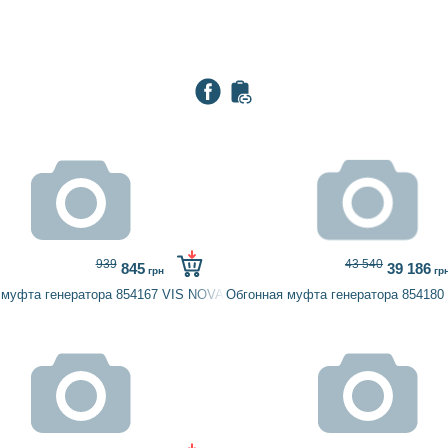
939
43 540
845
39 186
грн
гр
 муфта генератора 854167 VIS NOVA
Обгонная муфта генератора 854180