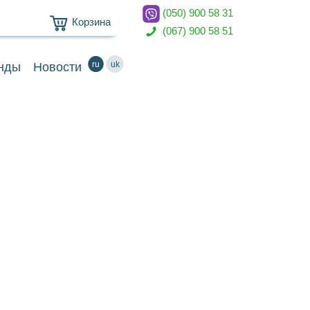
(050) 900 58 31
Корзина
(067) 900 58 51
ru
uk
нды
Новости