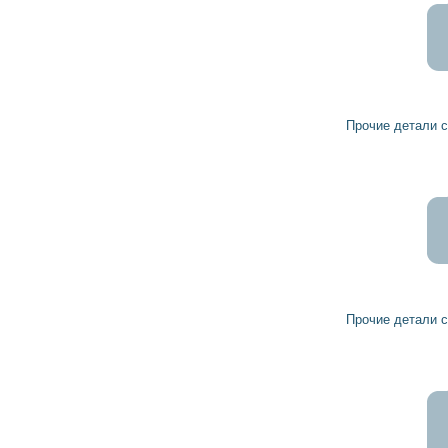
1
грн
Прочие детали стартера 190536 HC-PARTS
10
9
грн
Прочие детали стартера 191304 HC-PARTS