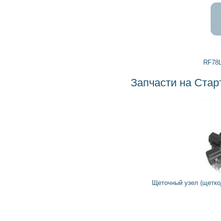
RF78L3512VL BOSCH
Запчасти на Стартер 0001124026 BOSCH
348
314
грн
Щеточный узел (щеткодержатель) стартера 771351 IKA