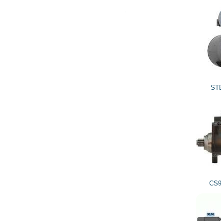
2 031
1 828
грн
STB0988 KRAUF
1 378
1 240
грн
CS988 HC-PARTS