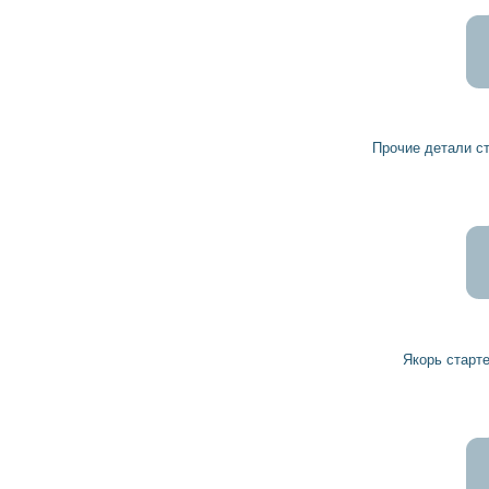
Прочие детали стартера 1003450012 BOSCH
Якорь стартера 1004011218 BOSCH