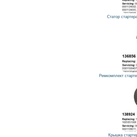
339
305
грн
Статор стартера, магниты 137620 CARGO
146
132
грн
Ремкомплект стартера 136856 CARGO, HC-PARTS
35
32
грн
Крышка стартера задняя 138924 CARGO