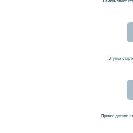
Ремкомплект стартера 1007010079 BOSCH
17
15
грн
Втулка стартера 1000301056 BOSCH
Прочие детали стартера 1000300004 BOSCH