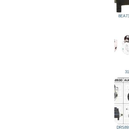
8EA737237001 HELLA
311062092 DRI
DRS8930 DELCO REMY