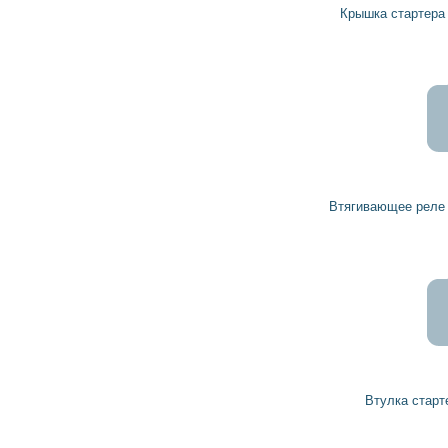
Крышка стартера задняя 1005851097 BOSCH
Втягивающее реле стартера 2339303388 BOSCH
Втулка стартера 1000301090 BOSCH