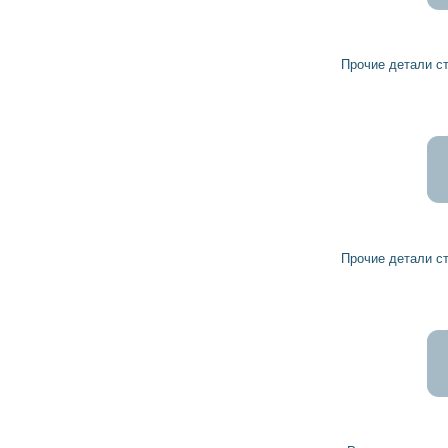
5
4
грн
Прочие детали стартера 1003421015 BOSCH
739
665
грн
Прочие детали стартера 1005831374 BOSCH
146
131
грн