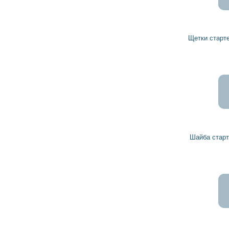
Щетки стартера 1004336713 BOSCH
Шайба стартера 190582 HC-PARTS