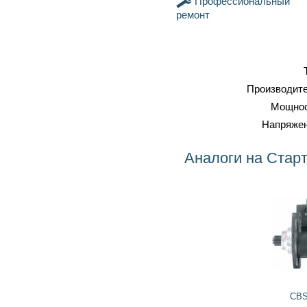
Профессиональный
ремонт
Тип
Стартер
Производитель
BOSCH
Мощность
1.8 кВт
Напряжение
12 вольт
Аналоги на Стартер 0001124026 BOSCH
3 455
3 110
грн
CBS988 Konceptis