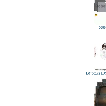
3 417
3 076
грн
0986018930 BOSCH
LRT00172 LUCAS ELECTRICAL, TRW