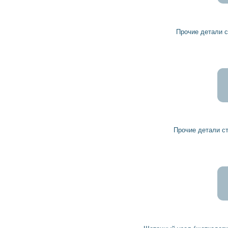
10
9
грн
Прочие детали стартера 191304 HC-PARTS
14
12
грн
Прочие детали стартера 1003450003 BOSCH
523
471
грн