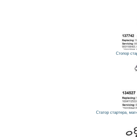
47
42
грн
Стопор стартера 137742 CARGO
271
244
грн
Статор стартера, магниты 134527 CARGO, HC-PARTS