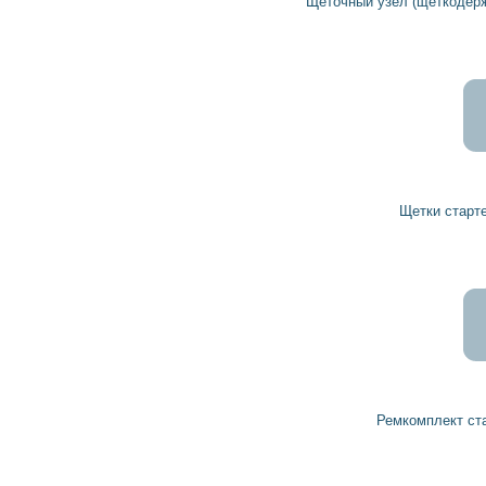
Щеточный узел (щеткодержатель) стартера 1004336055 BOSCH
85
76
грн
Щетки стартера 1007014126 BOSCH
91
82
грн
Ремкомплект стартера 1007010003 BOSCH