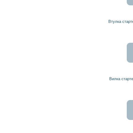
36
33
грн
Втулка стартера 2000301036 BOSCH
273
246
грн
Вилка стартера 2001933056 BOSCH
498
448
грн