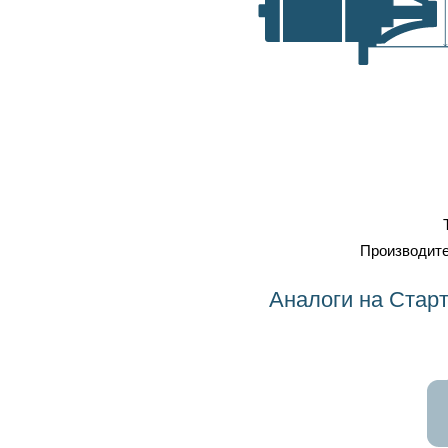
самовывоз, транспортные
A, мм
компании
Оплата
: наличка, карточка,
безнал, наложенный платеж
Профессиональный
ремонт
Тип
Стартер
Производитель
BOSCH
Аналоги на Стартер 0001208427 BOSCH