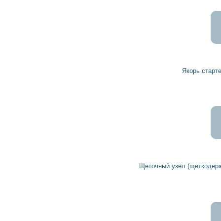
Якорь стартера 1004012416 BOSCH
Щеточный узел (щеткодержатель) стартера 1004336025 BOSCH