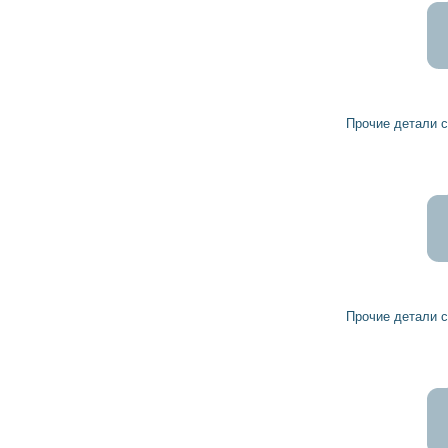
12
11
грн
Прочие детали стартера 191326 HC-PARTS
1
грн
Прочие детали стартера 190780 HC-PARTS