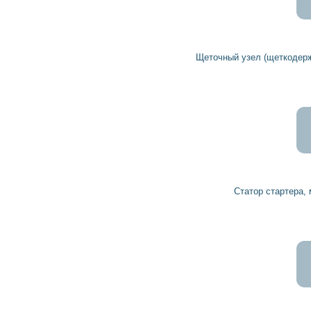
Щеточный узел (щеткодержатель) стартера 1005852314 BOSCH
Статор стартера, магниты 1004112564 BOSCH