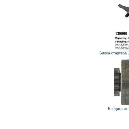
40
36
грн
Вилка стартера 139060 CARGO, HC-PARTS
624
562
грн
Бендикс стартера 134644 CARGO