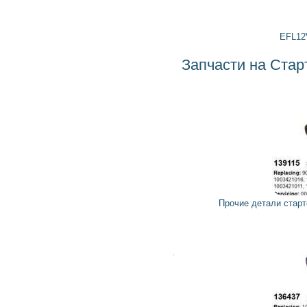
EFL12V095KW BOSCH
Запчасти на Стартер 0001208427 BOSCH
21
19
грн
Прочие детали стартера 139115 CARGO, HC-PARTS