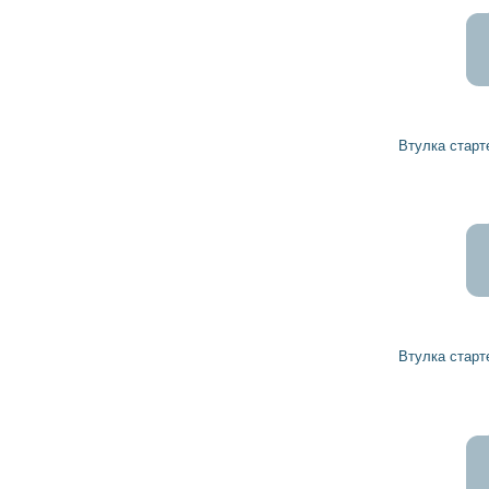
25
22
грн
Втулка стартера 1000301031 BOSCH
12
11
грн
Втулка стартера 1000301001 BOSCH