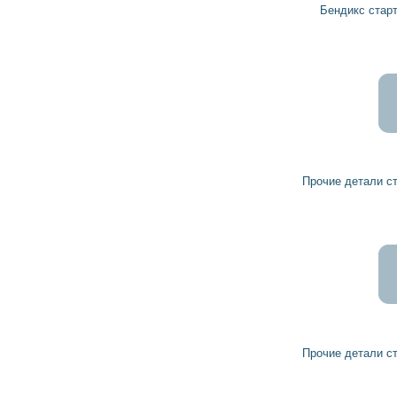
Бендикс стартера 1006209460 BOSCH
Прочие детали стартера 1000300004 BOSCH
Прочие детали стартера 1005822477 BOSCH