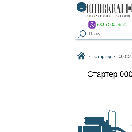
(050) 900 58 31
(067) 900 58 51
Motorkraft
Стартер
0001208427 BOSCH
Стартер 0001208427 BOSCH
Наявність уточнюйте
Гарантия
: от 3-х мес. на
B, мм
агрегаты,
14 дней на обмен
Доставка
: курьер по Киеву
(
от 2000грн – бесплатно
),