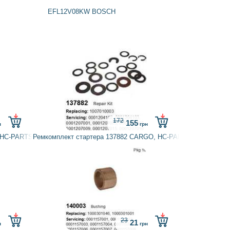
EFL12V08KW BOSCH
172
155
н
грн
 HC-PARTS
Ремкомплект стартера 137882 CARGO, HC-PARTS
23
21
н
грн