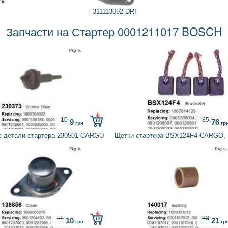
311113092 DRI
Запчасти на Стартер 0001211017 BOSCH
10
85
9
76
грн
гр
е детали стартера 230501 CARGO
Щетки стартера BSX124F4 CARGO,
11
23
10
21
грн
гр