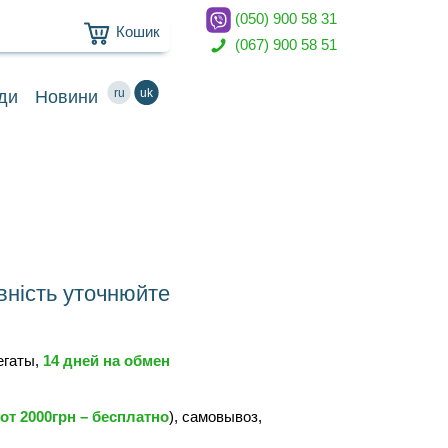
(050) 900 58 31
Кошик
(067) 900 58 51
ru
uk
ди
Новини
вність уточнюйте
регаты,
14 дней на обмен
от 2000грн – бесплатно
), самовывоз,