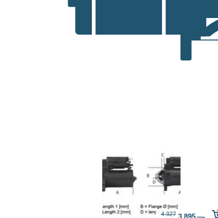
4 327
3 895
грн