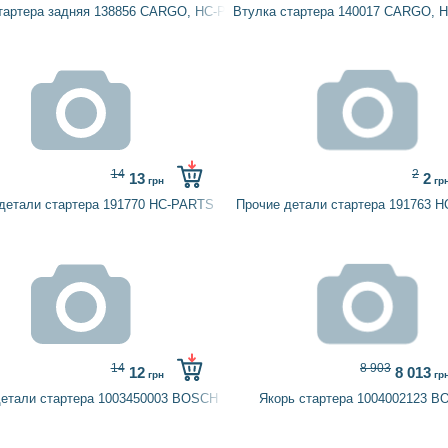
тартера задняя 138856 CARGO, HC-PARTS
Втулка стартера 140017 CARGO, 
14
2
13
2
грн
гр
детали стартера 191770 HC-PARTS
Прочие детали стартера 191763 
14
8 903
12
8 013
грн
гр
детали стартера 1003450003 BOSCH
Якорь стартера 1004002123 