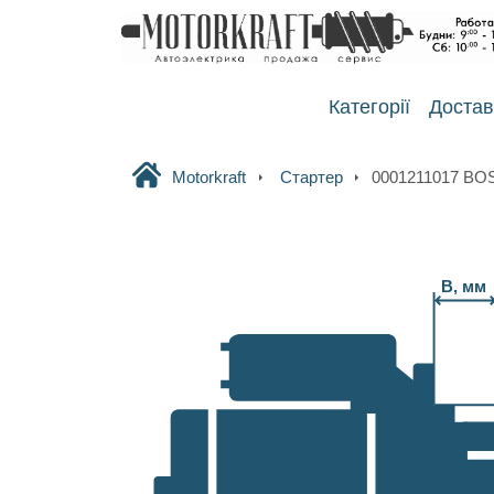
Категорії
Достав
Motorkraft
Стартер
0001211017 B
B, мм