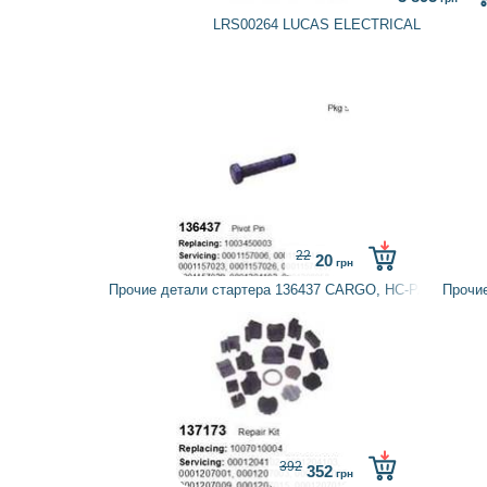
LRS00264 LUCAS ELECTRICAL
22
20
грн
Прочие детали стартера 136437 CARGO, HC-PARTS
Прочи
392
352
грн