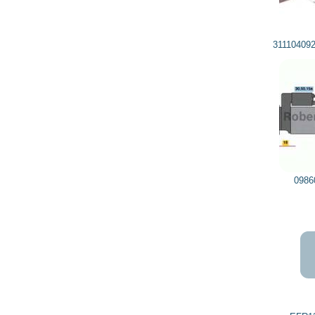
311104092 DELCO REMY, DRI
0986010350 BOSCH