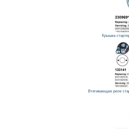
339
305
грн
Крышка стартера задняя 230969 CARGO
662
596
грн
Втягивающее реле стартера 133141 CARGO, HC-PARTS