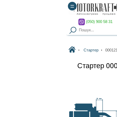
(050) 900 58 31
(067) 900 58 51
Motorkraft
Стартер
0001211204 BOSCH
Стартер 0001211204 BOSCH
Наявність уточнюйте
Гарантия
: от 3-х мес. на
B, мм
агрегаты,
14 дней на обмен
Доставка
: курьер по Киеву
(
от 2000грн – бесплатно
),