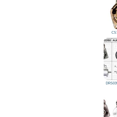
CS77 HC-PARTS
DRS0350 DELCO REMY