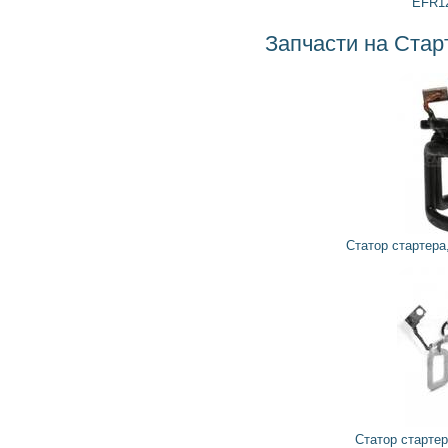
EFR12V07PS BOSCH
Запчасти на Стартер 0001211204 BOSCH
645
580
грн
Статор стартера, магниты SFB0065 KRAUF
1 375
1 238
грн
Статор стартера, магниты CM128 ORME