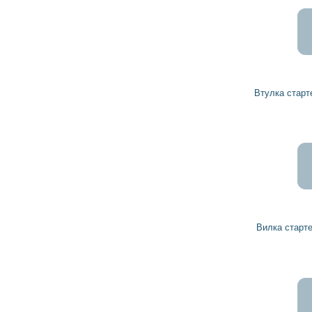
36
33
грн
Втулка стартера 2000301036 BOSCH
273
246
грн
Вилка стартера 2001933056 BOSCH