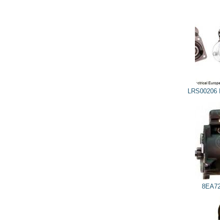
LRS00206 LUCAS ELECTRICAL
8EA726237001 HELLA