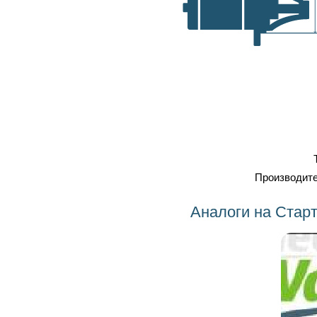
самовывоз, транспортные
A, мм
компании
Оплата
: наличка, карточка,
безнал, наложенный платеж
Профессиональный
ремонт
Тип
Стартер
Производитель
BOSCH
Аналоги на Стартер 0001211204 BOSCH