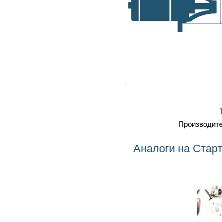
самовывоз, транспортные
A, мм
компании
Оплата
: наличка, карточка,
безнал, наложенный платеж
Профессиональный
ремонт
Тип
Производитель
Аналоги на Стартер 0001307007 BOSCH