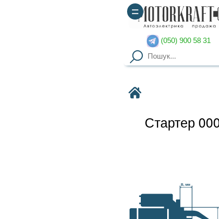
(050) 900 58 31
(067) 900 58 51
Motorkraft
Стартер 0001307007 BOSCH
Наявність уточнюйте
Гарантия
: от 3-х мес. на
B, мм
агрегаты,
14 дней на обмен
Доставка
: курьер по Киеву
(
от 2000грн – бесплатно
),