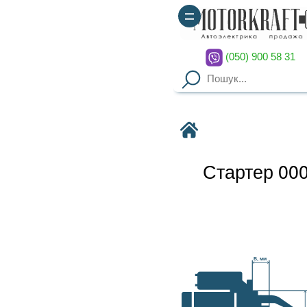
(050) 900 58 31
(067) 900 58 51
Motorkraft
Стартер 0001418004 BOSCH
Наявність уточнюйте
Гарантия
: от 3-х мес. на
B, мм
агрегаты,
14 дней на обмен
Доставка
: курьер по Киеву
(
от 2000грн – бесплатно
),