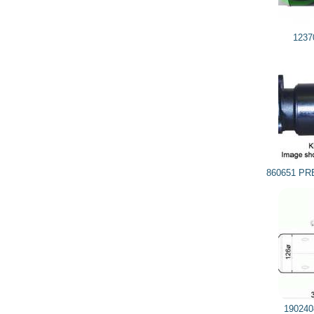
7 514
6 763
грн
123708609 JUBANA
29 510
26 559
грн
860651 PRESTOLITE ELECTRIC
19024088 DELCO REMY