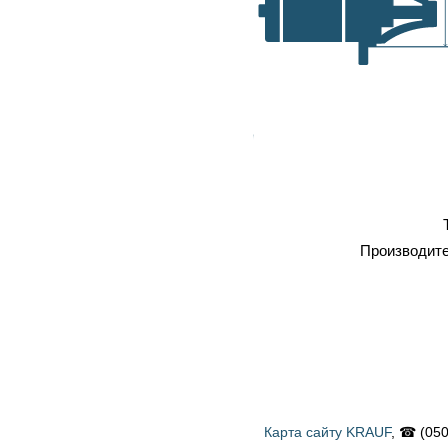
самовывоз, транспортные
A, мм
компании
Оплата
: наличка, карточка,
безнал, наложенный платеж
Профессиональный
ремонт
Тип
Производитель
Карта сайту KRAUF
, ☎ (050) 900 58 31