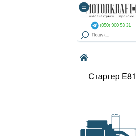
(050) 900 58 31
(067) 900 58 51
Motorkraft
Стартер E814V5090A BOSCH
Наявність уточнюйте
Гарантия
: от 3-х мес. на
B, мм
агрегаты,
14 дней на обмен
Доставка
: курьер по Киеву
(
от 2000грн – бесплатно
),