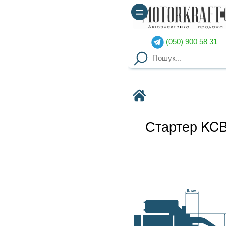
(050) 900 58 31
(067) 900 58 51
Motorkraft
Стартер KCB214V98A BOSCH
Наявність уточнюйте
Гарантия
: от 3-х мес. на
B, мм
агрегаты,
14 дней на обмен
Доставка
: курьер по Киеву
(
от 2000грн – бесплатно
),