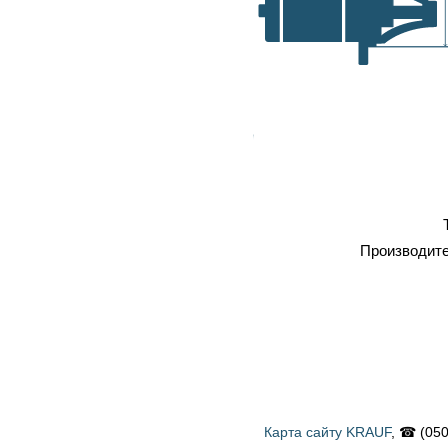
самовывоз, транспортные
A, мм
компании
Оплата
: наличка, карточка,
безнал, наложенный платеж
Профессиональный
ремонт
Тип
Производитель
Карта сайту KRAUF
, ☎ (050) 900 58 31