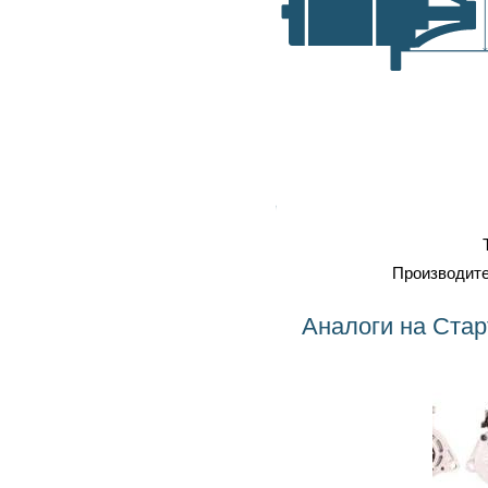
самовывоз, транспортные
A, мм
компании
Оплата
: наличка, карточка,
безнал, наложенный платеж
Профессиональный
ремонт
Тип
Производитель
Аналоги на Стартер ME255AA MANDO