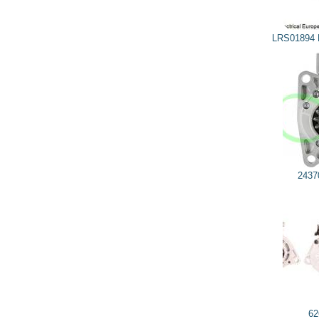
40 742
36 668
грн
LRS01894 LUCAS ELECTRICAL
243708661 JUBANA
626019134 DRI