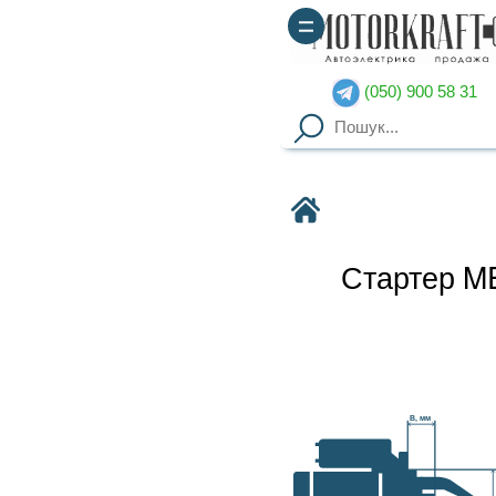
(050) 900 58 31
(067) 900 58 51
Motorkraft
Стартер ME255AA MANDO
Наявність уточнюйте
Гарантия
: от 3-х мес. на
B, мм
агрегаты,
14 дней на обмен
Доставка
: курьер по Киеву
(
от 2000грн – бесплатно
),