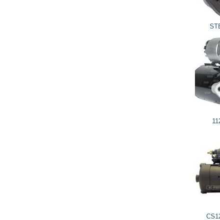
2 886
2 597
грн
STB1203 KRAUF
4 602
4 142
грн
112441 CARGO
2 496
2 246
грн
CS1203 HC-PARTS