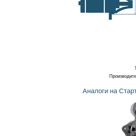
самовывоз, транспортные
A, мм
компании
Оплата
: наличка, карточка,
безнал, наложенный платеж
Профессиональный
ремонт
Тип
Производитель
Аналоги на Стартер MSN2009 MARELLI