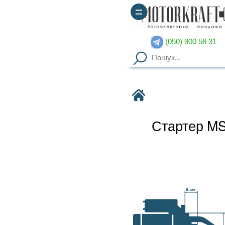
(050) 900 58 31
(067) 900 58 51
Motorkraft
Стартер MSN2009 MARELLI
Наявність уточнюйте
Гарантия
: от 3-х мес. на
B, мм
агрегаты,
14 дней на обмен
Доставка
: курьер по Киеву
(
от 2000грн – бесплатно
),