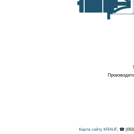
самовывоз, транспортные
A, мм
компании
Оплата
: наличка, карточка,
безнал, наложенный платеж
Профессиональный
ремонт
Тип
Производитель
Карта сайту KRAUF
, ☎ (050) 900 58 31