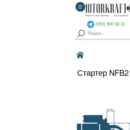
(050) 900 58 31
(067) 900 58 51
Motorkraft
Стартер NFB214V90150A BOSCH
Наявність уточнюйте
Гарантия
: от 3-х мес. на
B, мм
агрегаты,
14 дней на обмен
Доставка
: курьер по Киеву
(
от 2000грн – бесплатно
),