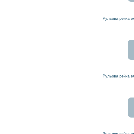
Рульова рейка електрична 53601TX4A01 AC
Рульова рейка електрична 53601TZ4A01 AC
Рульова рейка електрична 53601TZ5A01 AC