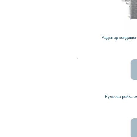
3 068
2 761
грн
Радіатор кондиціонера авто 260739 CARGO, AC
Рульова рейка електрична 53600TY2A50 AC