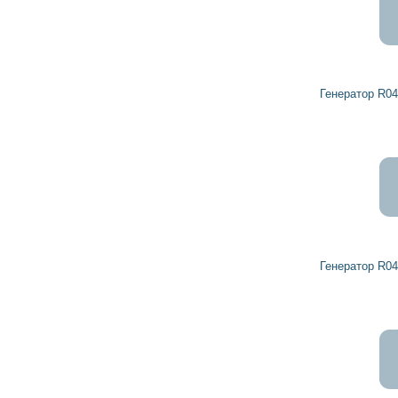
Генератор R0459368 DETROIT DIESEL
Генератор R0459345 DETROIT DIESEL