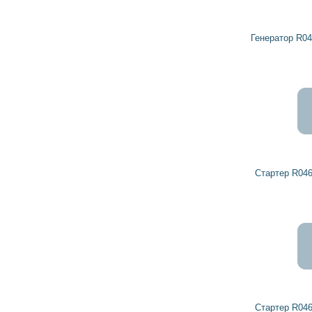
Генератор R0459342 DETROIT DIESEL
Стартер R0461387 DETROIT DIESEL
Стартер R0461339 DETROIT DIESEL