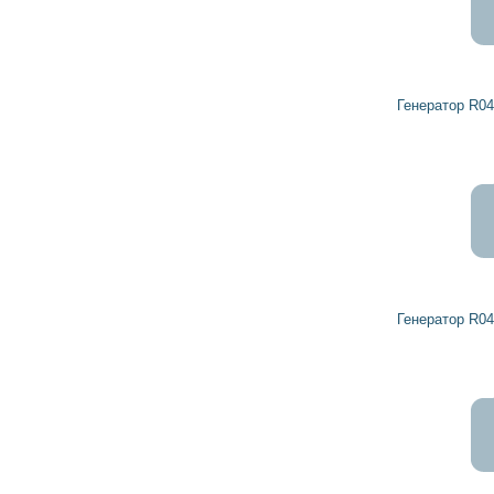
Генератор R0459328 DETROIT DIESEL
Генератор R0459197 DETROIT DIESEL