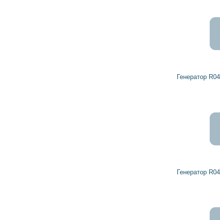
Генератор R0459199 DETROIT DIESEL
Генератор R0459300 DETROIT DIESEL