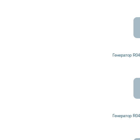
Генератор R0459337 DETROIT DIESEL
Генератор R0459196 DETROIT DIESEL