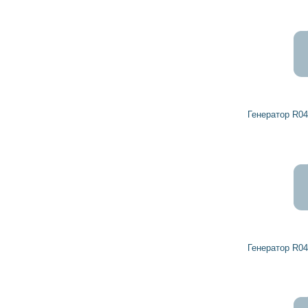
Генератор R0459372 DETROIT DIESEL
Генератор R0459369 DETROIT DIESEL