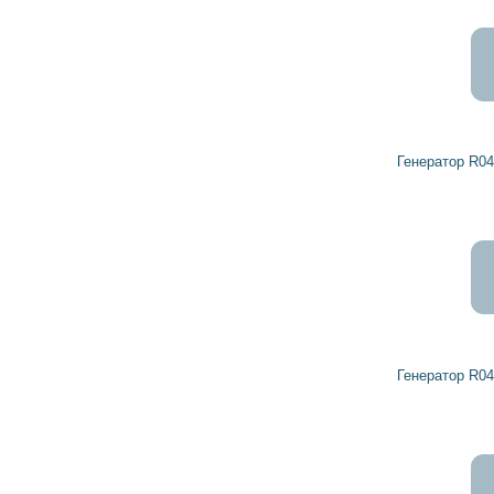
Генератор R0459153 DETROIT DIESEL
Генератор R0459148 DETROIT DIESEL