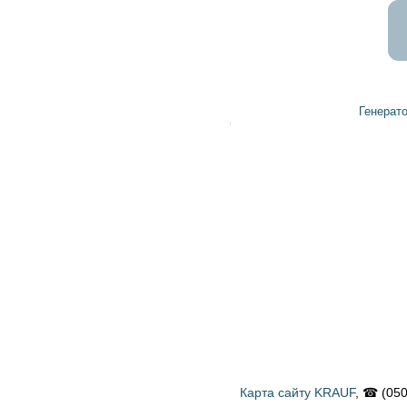
Генератор T64501023 Foton
Карта сайту KRAUF
, ☎ (050) 900 58 31