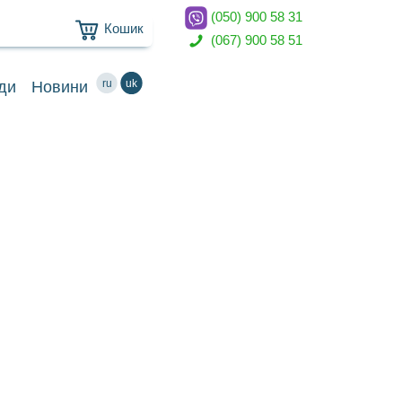
(050) 900 58 31
Кошик
(067) 900 58 51
ru
uk
ди
Новини