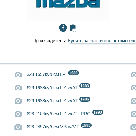
Производитель
Купить запчасти под автомобил
1988
323 1597куб.см L-4
1983
626 1998куб.см L-4 w/AT
1986
626 1998куб.см L-4 w/AT
1990
626 2184куб.см L-4 wo/TURBO
1993
626 2497куб.см V-6 w/MT