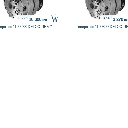
11 778
3 640
10 600
3 276
грн
гр
нератор 1100263 DELCO REMY
Генератор 1100300 DELCO R