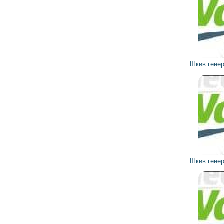
216
195
грн
Шкив генератора 593543 VALEO
2 441
2 197
грн
Шкив генератора 593595 VALEO