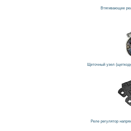
2 328
грн
Втягивающее реле стартера 594617 VALEO
520
468
грн
Щеточный узел (щеткодержатель) стартера 594774 VALEO
360
324
грн
Реле регулятор напряжения генератора 595335 VALEO