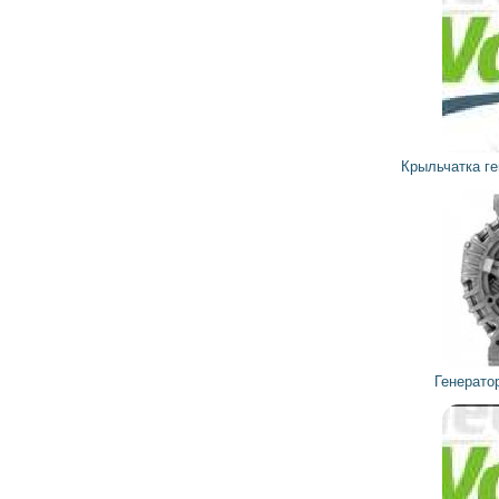
1 223
1 101
грн
Крыльчатка генератора 592088 VALEO
5 723
5 150
грн
Генератор SG12S073 VALEO