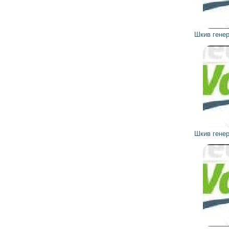
577
519
грн
Шкив генератора 593601 VALEO
4 373
3 936
грн
Шкив генератора 593721 VALEO
1 792
1 613
грн