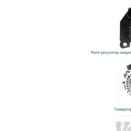
899
809
грн
Реле регулятор напряжения генератора 595411 VALEO
9 305
8 375
грн
Генератор TG12C109 VALEO