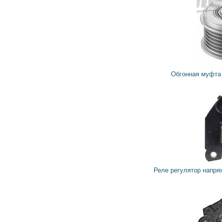
988
889
грн
Обгонная муфта генератора 588028 VALEO
712
640
грн
Реле регулятор напряжения генератора 599204 VALEO