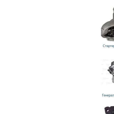
3 770
грн
Стартер FS14N1 VALEO
26 000
23 400
грн
Генератор 439845 VALEO