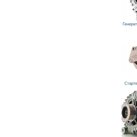
7 335
6 601
грн
Генератор 440264 VALEO
3 276
грн
Стартер 438222 VALEO
3 039
2 735
грн