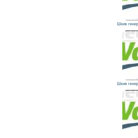
559
503
грн
Шкив генератора 593761 VALEO
622
560
грн
Шкив генератора 593759 VALEO
380
342
грн