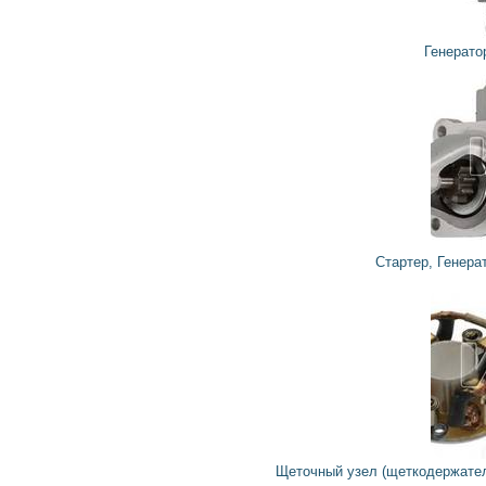
4 087
3 678
грн
Генератор TG12S047 VALEO
4 056
3 650
грн
Стартер, Генератор TG12C183 VALEO, WAI
416
374
грн
Щеточный узел (щеткодержатель) стартера, Генератор TG12C108 VALE