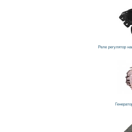
2 046
1 842
грн
Реле регулятор напряжения генератора VALEO
8 996
8 096
грн
Генератор TG14C049 VALEO