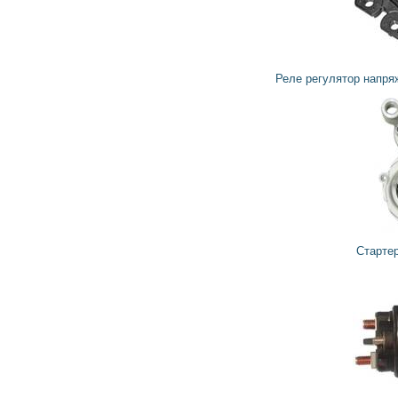
2 019
1 817
грн
Реле регулятор напряжения генератора 599234 VALEO
6 849
6 164
грн
Стартер TS14E42 VALEO
2 586