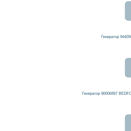
19 148
17 233
грн
Генератор 94405044 BEDFORD, VAUXHALL
13 490
12 141
грн
Генератор 90006897 BEDFORD, GENERAL MOTORS, VAUXHALL