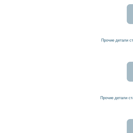
4 106
3 696
грн
Прочие детали стартера 9126238 VAUXHALL
2 399
2 159
грн
Прочие детали стартера 24422061 VAUXHALL