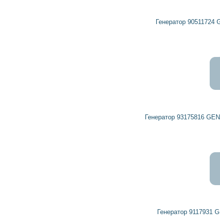
6 366
5 729
грн
Генератор 90511724 GENERAL MOTORS, VAUXHALL
9 595
8 636
грн
Генератор 93175816 GENERAL MOTORS, OPEL, VAUXHALL
2 080
1 872
грн
Генератор 9117931 GENERAL MOTORS, VAUXHALL