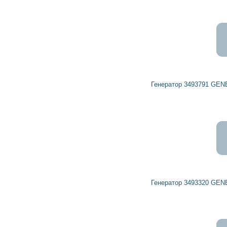
6 719
6 048
грн
Генератор 3493791 GENERAL MOTORS, OPEL, VAUXHALL
6 317
5 685
грн
Генератор 3493320 GENERAL MOTORS, OPEL, VAUXHALL