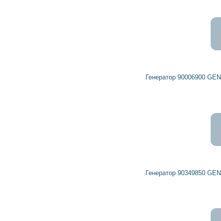
9 251
8 325
грн
Генератор 90006900 GENERAL MOTORS, OPEL, VAUXHALL
15 003
13 503
грн
Генератор 90349850 GENERAL MOTORS, OPEL, VAUXHALL