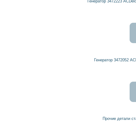
Генератор 3472223 ACDelco, DELCO REMY, OPEL, VAUXHALL
515
464
грн
Генератор 3472052 ACDelco, DELCO REMY, VAUXHALL
2 781
2 503
грн
Прочие детали стартера 93172628 VAUXHALL