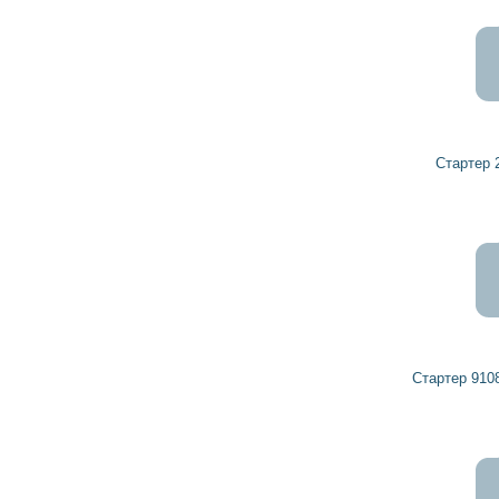
6 115
5 504
грн
Стартер 2681632 VAUXHALL
21 160
19 044
грн
Стартер 9108667 OPEL, VAUXHALL