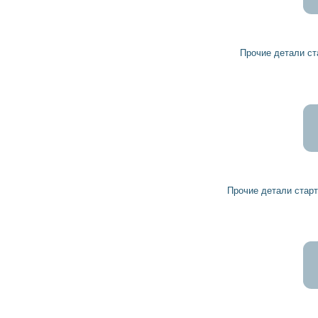
4 939
4 445
грн
Прочие детали стартера 90578179 VAUXHALL
4 808
4 327
грн
Прочие детали стартера 55354177 FIAT, VAUXHALL
1 749
1 574
грн