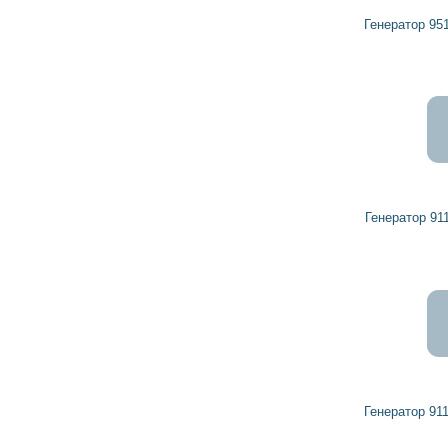
грн
Генератор 9512795 OPEL, VAUXHALL
10 851
9 766
грн
Генератор 9111369 OPEL, VAUXHALL
6 124
5 511
грн
Генератор 9119722 OPEL, VAUXHALL