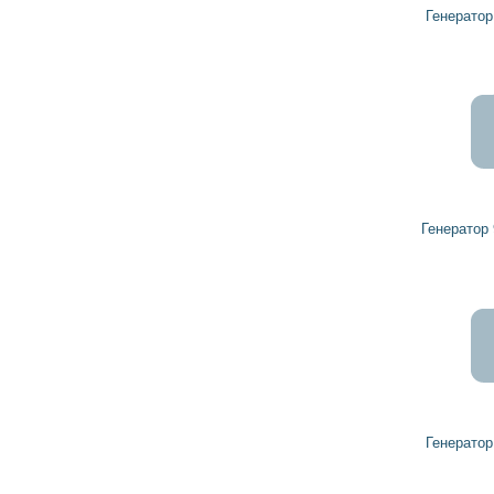
Генератор 9117934 VAUXHALL
15 868
14 282
грн
Генератор 90349899 VAUXHALL
7 829
7 046
грн
Генератор 9111214 VAUXHALL