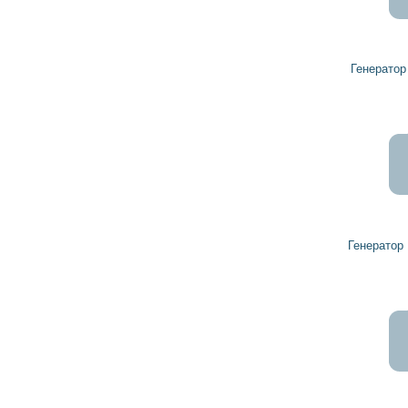
1 679
1 511
грн
Генератор 9200958 VAUXHALL
15 136
13 622
грн
Генератор 13117278 VAUXHALL
8 981
8 083
грн