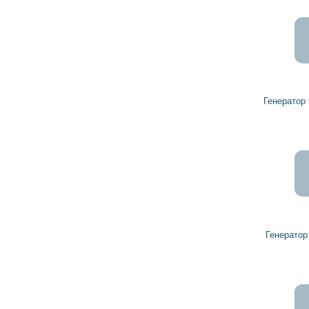
18 741
16 866
грн
Генератор 90349329 VAUXHALL
318
287
грн
Генератор 2702041 VAUXHALL