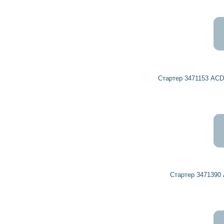
3 920
3 528
грн
Стартер 3471153 ACDelco, DELCO REMY, VAUXHALL
3 624
3 262
грн
Стартер 3471390 ACDelco, OPEL, VAUXHALL