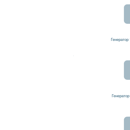
3 120
2 808
грн
Генератор 93172075 VAUXHALL
21 901
19 711
грн
Генератор 9195336 VAUXHALL