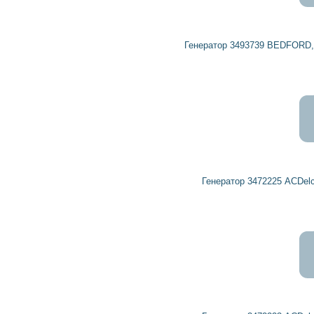
9 233
8 310
грн
Генератор 3493739 BEDFORD, GENERAL MOTORS, OPEL, VAUXHALL
3 000
2 700
грн
Генератор 3472225 ACDelco, DELCO REMY, OPEL, VAUXHALL
3 079
2 771
грн