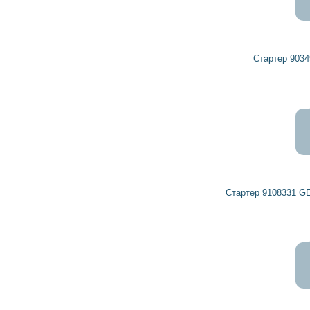
7 829
7 046
грн
Стартер 90349352 OPEL, VAUXHALL
5 965
5 369
грн
Стартер 9108331 GENERAL MOTORS, VAUXHALL
5 129
4 616
грн