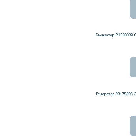
9 963
8 967
грн
Генератор R1530039 GENERAL MOTORS, VAUXHALL
8 560
7 704
грн
Генератор 93175803 GENERAL MOTORS, VAUXHALL