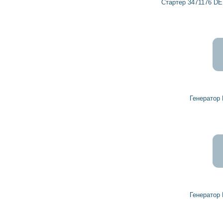
Стартер 3471176 DELCO REMY, OPEL, VAUXHALL
15 248
13 723
грн
Генератор R1530096 VAUXHALL
9 478
8 530
грн
Генератор R1530030 VAUXHALL