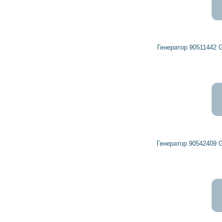
12 411
11 170
грн
Генератор 90511442 GENERAL MOTORS, VAUXHALL
8 543
7 688
грн
Генератор 90542409 GENERAL MOTORS, VAUXHALL