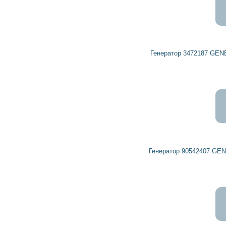
9 376
8 438
грн
Генератор 3472187 GENERAL MOTORS, OPEL, VAUXHALL
9 473
8 526
грн
Генератор 90542407 GENERAL MOTORS, OPEL, VAUXHALL