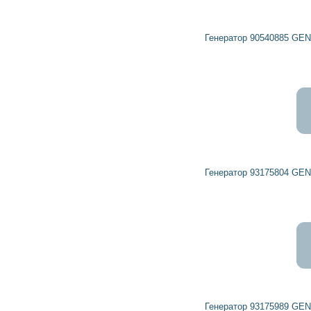
12 227
11 005
грн
Генератор 90540885 GENERAL MOTORS, OPEL, VAUXHALL
9 595
8 636
грн
Генератор 93175804 GENERAL MOTORS, OPEL, VAUXHALL
24 936
22 442
грн
Генератор 93175989 GENERAL MOTORS, OPEL, VAUXHALL