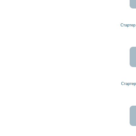
Стартер S4722 IAT ZETOR
Стартер 80357918 ZETOR