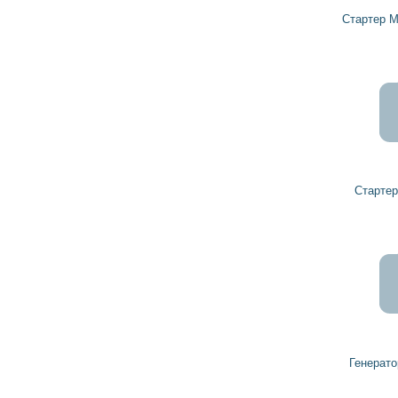
Стартер MN16.359.124 ZETOR
Стартер 78350925 ZETOR
Генератор 53350906 ZETOR