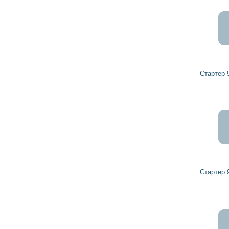
6 370
5 733
грн
Стартер 976116 PAL, ZETOR
468
421
грн
Стартер 976111 PAL, ZETOR