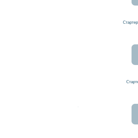
3 380
3 042
грн
Стартер 64942801 ZETOR
182
164
грн
Стартер 18384 ZETOR
234
211
грн