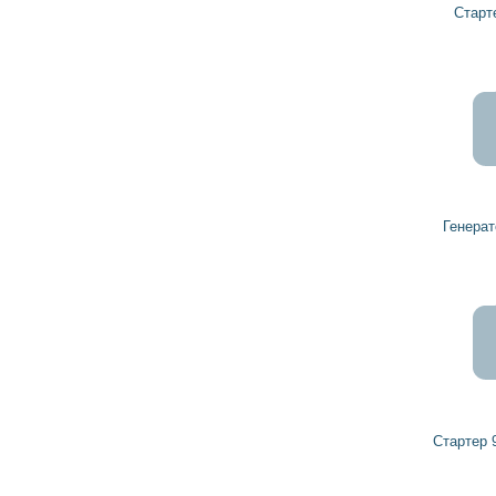
Стартер 18382 ZETOR
5 018
4 516
грн
Генератор 939950 ZETOR
4 550
4 095
грн
Стартер 976117 PAL, ZETOR